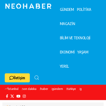
GÜNDEM
POLİTİKA
MAGAZİN
BİLİM VE TEKNOLOJİ
EKONOMİ
YAŞAM
YEREL
İletişim
İstanbul
son dakika
haber
gündem
türkiye
galatasaray
ekre