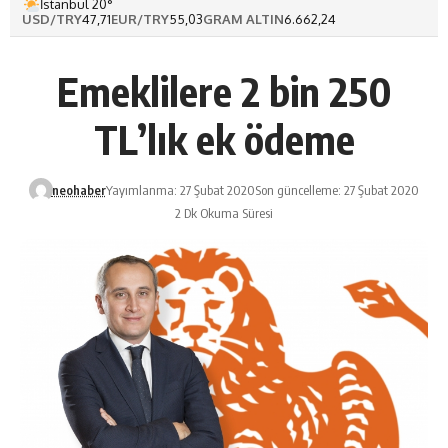
İstanbul 20°
USD/TRY
47,71
EUR/TRY
55,03
GRAM ALTIN
6.662,24
Emeklilere 2 bin 250
TL’lık ek ödeme
neohaber
Yayımlanma: 27 Şubat 2020
Son güncelleme: 27 Şubat 2020
2 Dk Okuma Süresi