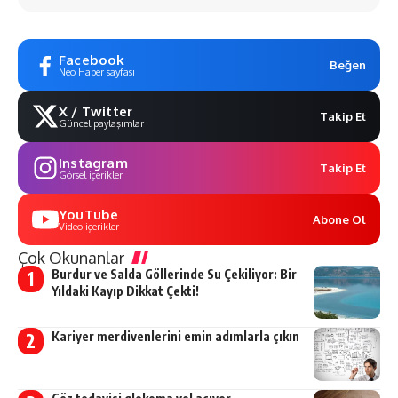
Facebook
Beğen
Neo Haber sayfası
X / Twitter
Takip Et
Güncel paylaşımlar
Instagram
Takip Et
Görsel içerikler
YouTube
Abone Ol
Video içerikler
Çok Okunanlar
Burdur ve Salda Göllerinde Su Çekiliyor: Bir
Yıldaki Kayıp Dikkat Çekti!
Kariyer merdivenlerini emin adımlarla çıkın