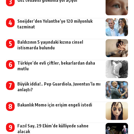
Göz tedavisi glokoma yol açıyor
Sneijder’den Yolanthe’ye 120 milyonluk
tazminat
Baldızının 5 yaşındaki kızına cinsel
istismarda bulundu
Türkiye’de evli çiftler, bekarlardan daha
mutlu
Büyük iddia!.. Pep Guardiola, Juventus’la mı
anlaştı?
Bakanlık Momo için erişim engeli istedi
Fazıl Say, 29 Ekim’de külliyede sahne
alacak