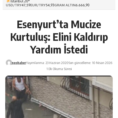
İstanbul 20°
USD/TRY
47,59
EUR/TRY
54,93
GRAM ALTIN
6.666,90
Esenyurt’ta Mucize
Kurtuluş: Elini Kaldırıp
Yardım İstedi
neohaber
Yayımlanma: 23 Haziran 2020
Son güncelleme: 10 Nisan 2026
1 Dk Okuma Süresi