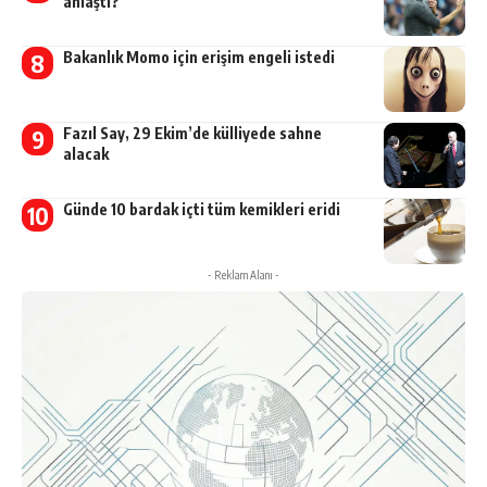
anlaştı?
Bakanlık Momo için erişim engeli istedi
Fazıl Say, 29 Ekim’de külliyede sahne
alacak
Günde 10 bardak içti tüm kemikleri eridi
- Reklam Alanı -