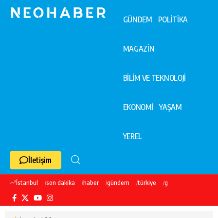
GÜNDEM
POLİTİKA
MAGAZİN
BİLİM VE TEKNOLOJİ
EKONOMİ
YAŞAM
YEREL
İletişim
İstanbul
son dakika
haber
gündem
türkiye
galatasaray
ekre