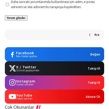
Daha sonraki yorumlarımda kullanılması için adım, e-posta
adresim ve site adresim bu tarayıcıya kaydedilsin.
Ara
Facebook
Beğen
Neo Haber sayfası
X / Twitter
Takip Et
Güncel paylaşımlar
Instagram
Takip Et
Görsel içerikler
YouTube
Abone Ol
Video içerikler
Çok Okunanlar