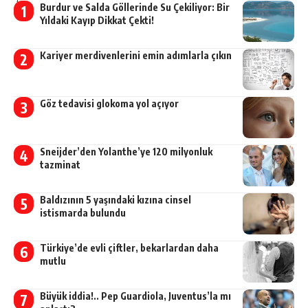
Burdur ve Salda Göllerinde Su Çekiliyor: Bir
Yıldaki Kayıp Dikkat Çekti!
Kariyer merdivenlerini emin adımlarla çıkın
Göz tedavisi glokoma yol açıyor
Sneijder’den Yolanthe’ye 120 milyonluk
tazminat
Baldızının 5 yaşındaki kızına cinsel
istismarda bulundu
Türkiye’de evli çiftler, bekarlardan daha
mutlu
Büyük iddia!.. Pep Guardiola, Juventus’la mı