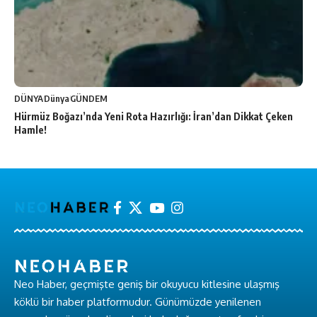
DÜNYA
Dünya
GÜNDEM
Hürmüz Boğazı’nda Yeni Rota Hazırlığı: İran’dan Dikkat Çeken
Hamle!
Neo Haber, geçmişte geniş bir okuyucu kitlesine ulaşmış
köklü bir haber platformudur. Günümüzde yenilenen