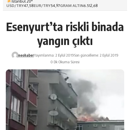
İstanbul 20°
USD/TRY
47,58
EUR/TRY
54,97
GRAM ALTIN
6.512,68
Esenyurt’ta riskli binada
yangın çıktı
neohaber
Yayımlanma: 2 Eylül 2019
Son güncelleme: 2 Eylül 2019
0 Dk Okuma Süresi