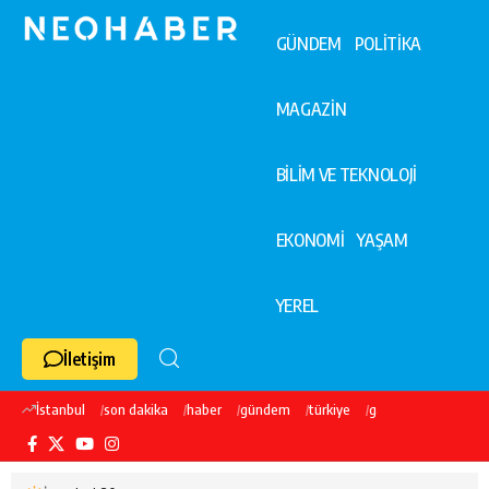
GÜNDEM
POLİTİKA
MAGAZİN
BİLİM VE TEKNOLOJİ
EKONOMİ
YAŞAM
YEREL
İletişim
İstanbul
son dakika
haber
gündem
türkiye
galatasaray
ekre