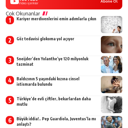
Abone Ol
Video içerikler
Çok Okunanlar
Kariyer merdivenlerini emin adımlarla çıkın
Göz tedavisi glokoma yol açıyor
Sneijder’den Yolanthe’ye 120 milyonluk
tazminat
Baldızının 5 yaşındaki kızına cinsel
istismarda bulundu
Türkiye’de evli çiftler, bekarlardan daha
mutlu
Büyük iddia!.. Pep Guardiola, Juventus’la mı
anlaştı?