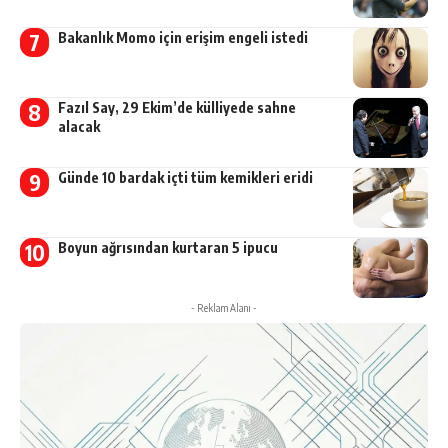
Bakanlık Momo için erişim engeli istedi
Fazıl Say, 29 Ekim’de külliyede sahne
alacak
Günde 10 bardak içti tüm kemikleri eridi
Boyun ağrısından kurtaran 5 ipucu
- Reklam Alanı -