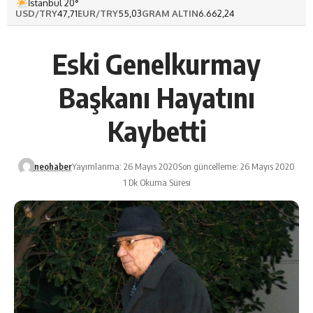
İstanbul 20°
USD/TRY
47,71
EUR/TRY
55,03
GRAM ALTIN
6.662,24
Eski Genelkurmay
Başkanı Hayatını
Kaybetti
neohaber
Yayımlanma: 26 Mayıs 2020
Son güncelleme: 26 Mayıs 2020
1 Dk Okuma Süresi