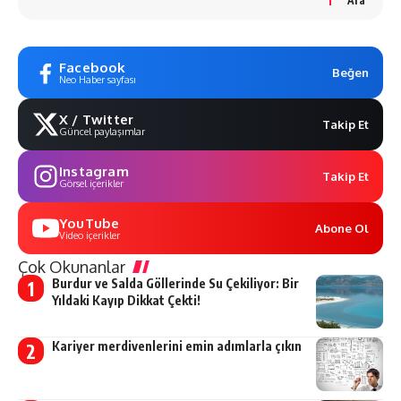
Ara
Facebook
Beğen
Neo Haber sayfası
X / Twitter
Takip Et
Güncel paylaşımlar
Instagram
Takip Et
Görsel içerikler
YouTube
Abone Ol
Video içerikler
Çok Okunanlar
Burdur ve Salda Göllerinde Su Çekiliyor: Bir
Yıldaki Kayıp Dikkat Çekti!
Kariyer merdivenlerini emin adımlarla çıkın