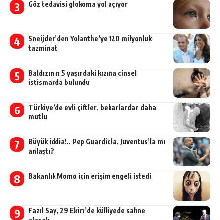
Göz tedavisi glokoma yol açıyor
Sneijder’den Yolanthe’ye 120 milyonluk
tazminat
Baldızının 5 yaşındaki kızına cinsel
istismarda bulundu
Türkiye’de evli çiftler, bekarlardan daha
mutlu
Büyük iddia!.. Pep Guardiola, Juventus’la mı
anlaştı?
Bakanlık Momo için erişim engeli istedi
Fazıl Say, 29 Ekim’de külliyede sahne
alacak