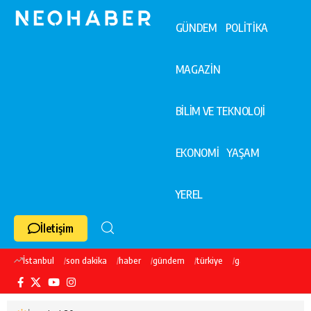
GÜNDEM
POLİTİKA
MAGAZİN
BİLİM VE TEKNOLOJİ
EKONOMİ
YAŞAM
YEREL
İletişim
İstanbul
son dakika
haber
gündem
türkiye
galatasaray
ekre