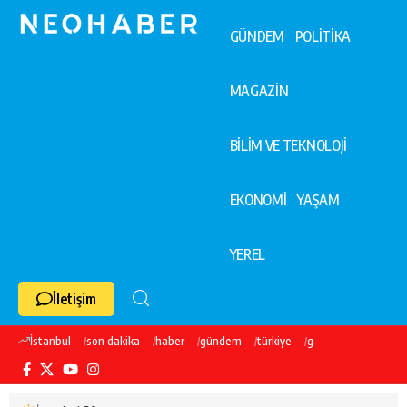
GÜNDEM
POLİTİKA
MAGAZİN
BİLİM VE TEKNOLOJİ
EKONOMİ
YAŞAM
YEREL
İletişim
İstanbul
son dakika
haber
gündem
türkiye
galatasaray
ekre