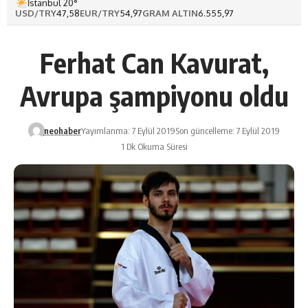
İstanbul 20°
USD/TRY
47,58
EUR/TRY
54,97
GRAM ALTIN
6.555,97
Ferhat Can Kavurat,
Avrupa şampiyonu oldu
neohaber
Yayımlanma: 7 Eylül 2019
Son güncelleme: 7 Eylül 2019
1 Dk Okuma Süresi