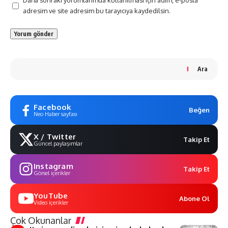
Daha sonraki yorumlarımda kullanılması için adım, e-posta
adresim ve site adresim bu tarayıcıya kaydedilsin.
Ara
Facebook
Beğen
Neo Haber sayfası
X / Twitter
Takip Et
Güncel paylaşımlar
Instagram
Takip Et
Görsel içerikler
YouTube
Abone Ol
Video içerikler
Çok Okunanlar