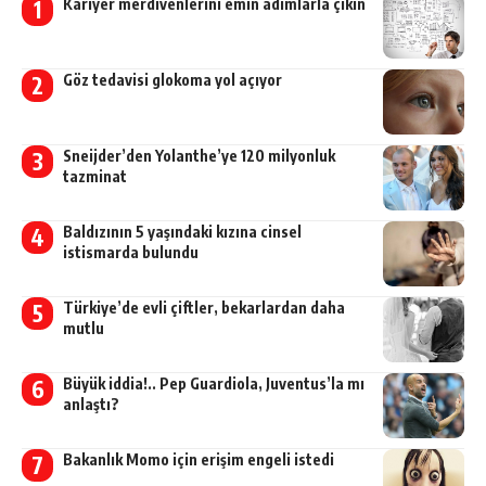
Kariyer merdivenlerini emin adımlarla çıkın
Göz tedavisi glokoma yol açıyor
Sneijder’den Yolanthe’ye 120 milyonluk
tazminat
Baldızının 5 yaşındaki kızına cinsel
istismarda bulundu
Türkiye’de evli çiftler, bekarlardan daha
mutlu
Büyük iddia!.. Pep Guardiola, Juventus’la mı
anlaştı?
Bakanlık Momo için erişim engeli istedi