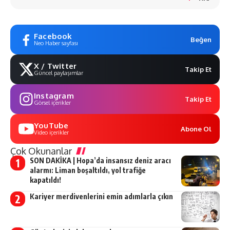
Facebook
Beğen
Neo Haber sayfası
X / Twitter
Takip Et
Güncel paylaşımlar
Instagram
Takip Et
Görsel içerikler
YouTube
Abone Ol
Video içerikler
Çok Okunanlar
SON DAKİKA | Hopa’da insansız deniz aracı
alarmı: Liman boşaltıldı, yol trafiğe
kapatıldı!
Kariyer merdivenlerini emin adımlarla çıkın