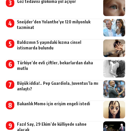
Göz tedavisi glokoma yol açıyor
Sneijder’den Yolanthe’ye 120 milyonluk
tazminat
Baldızının 5 yaşındaki kızına cinsel
istismarda bulundu
Türkiye’de evli çiftler, bekarlardan daha
mutlu
Büyük iddia!.. Pep Guardiola, Juventus’la mı
anlaştı?
Bakanlık Momo için erişim engeli istedi
Fazıl Say, 29 Ekim’de külliyede sahne
alacak