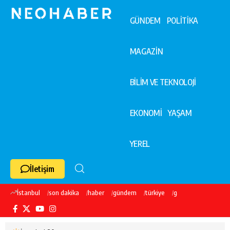
GÜNDEM
POLİTİKA
MAGAZİN
BİLİM VE TEKNOLOJİ
EKONOMİ
YAŞAM
YEREL
İletişim
İstanbul
son dakika
haber
gündem
türkiye
galatasaray
ekre