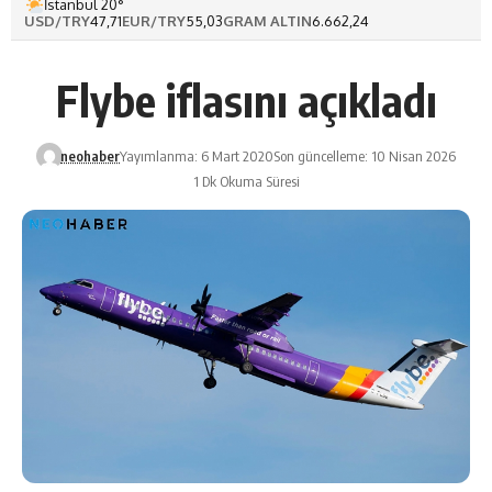
İstanbul 20°
USD/TRY
47,71
EUR/TRY
55,03
GRAM ALTIN
6.662,24
Flybe iflasını açıkladı
neohaber
Yayımlanma: 6 Mart 2020
Son güncelleme: 10 Nisan 2026
1 Dk Okuma Süresi