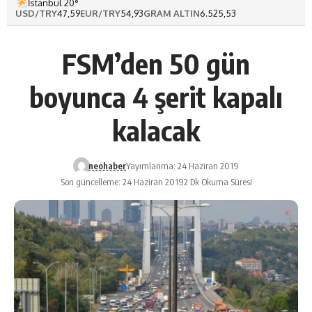
İstanbul 20°
USD/TRY
47,59
EUR/TRY
54,93
GRAM ALTIN
6.525,53
FSM’den 50 gün
boyunca 4 şerit kapalı
kalacak
neohaber
Yayımlanma: 24 Haziran 2019
Son güncelleme: 24 Haziran 2019
2 Dk Okuma Süresi