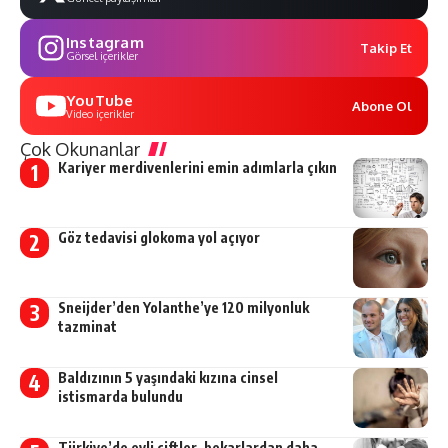
Instagram
Takip Et
Görsel içerikler
YouTube
Abone Ol
Video içerikler
Çok Okunanlar
Kariyer merdivenlerini emin adımlarla çıkın
Göz tedavisi glokoma yol açıyor
Sneijder’den Yolanthe’ye 120 milyonluk
tazminat
Baldızının 5 yaşındaki kızına cinsel
istismarda bulundu
Türkiye’de evli çiftler, bekarlardan daha