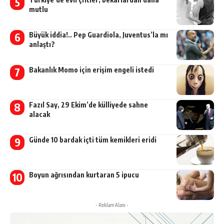
mutlu
Büyük iddia!.. Pep Guardiola, Juventus’la mı
anlaştı?
Bakanlık Momo için erişim engeli istedi
Fazıl Say, 29 Ekim’de külliyede sahne
alacak
Günde 10 bardak içti tüm kemikleri eridi
Boyun ağrısından kurtaran 5 ipucu
- Reklam Alanı -