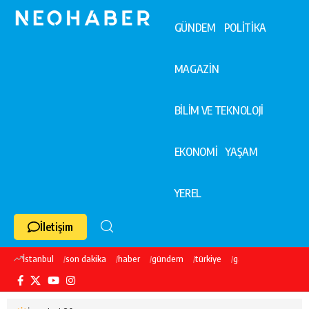
GÜNDEM
POLİTİKA
MAGAZİN
BİLİM VE TEKNOLOJİ
EKONOMİ
YAŞAM
YEREL
İletişim
İstanbul
son dakika
haber
gündem
türkiye
galatasaray
ekre