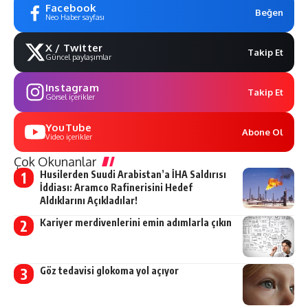
Facebook
Beğen
Neo Haber sayfası
X / Twitter
Takip Et
Güncel paylaşımlar
Instagram
Takip Et
Görsel içerikler
YouTube
Abone Ol
Video içerikler
Çok Okunanlar
Husilerden Suudi Arabistan’a İHA Saldırısı
İddiası: Aramco Rafinerisini Hedef
Aldıklarını Açıkladılar!
Kariyer merdivenlerini emin adımlarla çıkın
Göz tedavisi glokoma yol açıyor