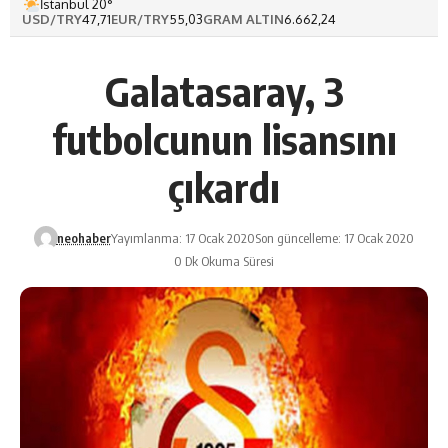
İstanbul 20°
USD/TRY
47,71
EUR/TRY
55,03
GRAM ALTIN
6.662,24
Galatasaray, 3
futbolcunun lisansını
çıkardı
neohaber
Yayımlanma: 17 Ocak 2020
Son güncelleme: 17 Ocak 2020
0 Dk Okuma Süresi