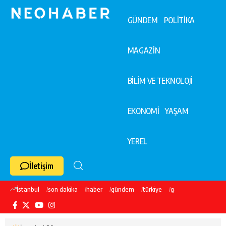
GÜNDEM
POLİTİKA
MAGAZİN
BİLİM VE TEKNOLOJİ
EKONOMİ
YAŞAM
YEREL
İletişim
İstanbul
son dakika
haber
gündem
türkiye
galatasaray
ekre