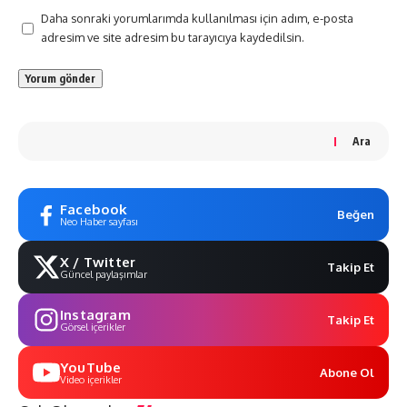
Daha sonraki yorumlarımda kullanılması için adım, e-posta
adresim ve site adresim bu tarayıcıya kaydedilsin.
Ara
Facebook
Beğen
Neo Haber sayfası
X / Twitter
Takip Et
Güncel paylaşımlar
Instagram
Takip Et
Görsel içerikler
YouTube
Abone Ol
Video içerikler