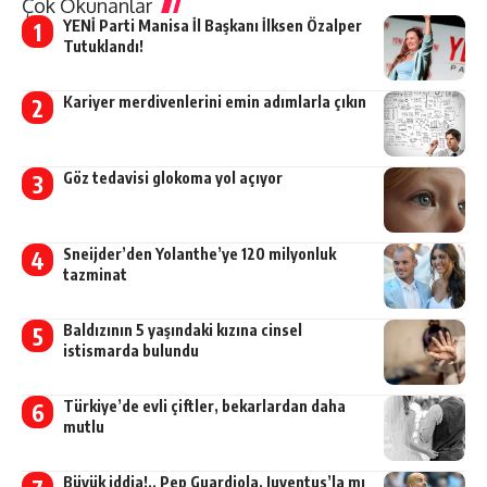
Çok Okunanlar
YENİ Parti Manisa İl Başkanı İlksen Özalper
Tutuklandı!
Kariyer merdivenlerini emin adımlarla çıkın
Göz tedavisi glokoma yol açıyor
Sneijder’den Yolanthe’ye 120 milyonluk
tazminat
Baldızının 5 yaşındaki kızına cinsel
istismarda bulundu
Türkiye’de evli çiftler, bekarlardan daha
mutlu
Büyük iddia!.. Pep Guardiola, Juventus’la mı