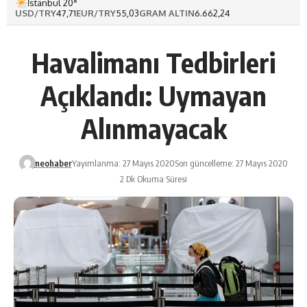
İstanbul 20°
USD/TRY
47,71
EUR/TRY
55,03
GRAM ALTIN
6.662,24
Havalimanı Tedbirleri
Açıklandı: Uymayan
Alınmayacak
neohaber
Yayımlanma: 27 Mayıs 2020
Son güncelleme: 27 Mayıs 2020
2 Dk Okuma Süresi