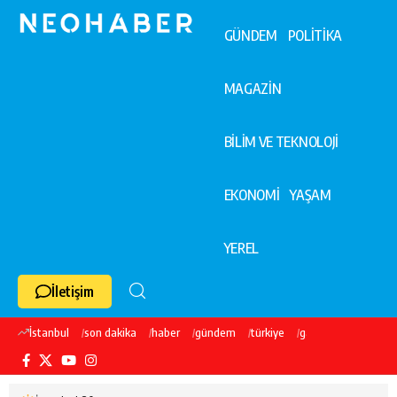
GÜNDEM
POLİTİKA
MAGAZİN
BİLİM VE TEKNOLOJİ
EKONOMİ
YAŞAM
YEREL
İletişim
İstanbul
son dakika
haber
gündem
türkiye
galatasaray
ekre