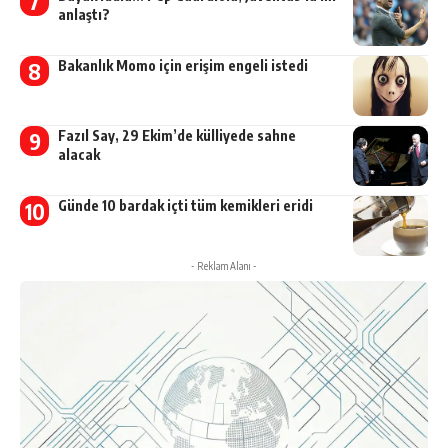
anlaştı?
Bakanlık Momo için erişim engeli istedi
Fazıl Say, 29 Ekim’de külliyede sahne
alacak
Günde 10 bardak içti tüm kemikleri eridi
- Reklam Alanı -