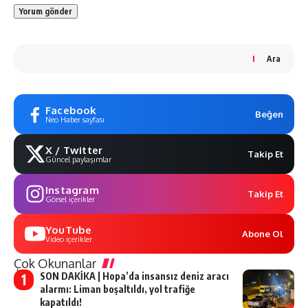
Ara
Facebook
Beğen
Neo Haber sayfası
X / Twitter
Takip Et
Güncel paylaşımlar
Instagram
Takip Et
Görsel içerikler
YouTube
Abone Ol
Video içerikler
Çok Okunanlar
SON DAKİKA | Hopa’da insansız deniz aracı
alarmı: Liman boşaltıldı, yol trafiğe
kapatıldı!