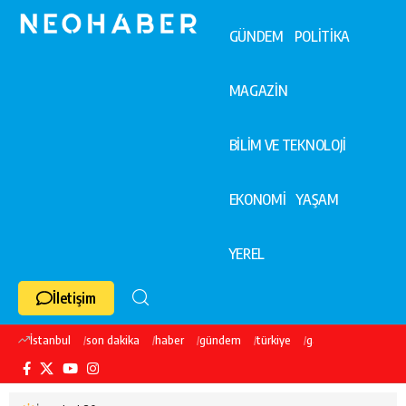
GÜNDEM
POLİTİKA
MAGAZİN
BİLİM VE TEKNOLOJİ
EKONOMİ
YAŞAM
YEREL
İletişim
İstanbul
son dakika
haber
gündem
türkiye
galatasaray
ekre