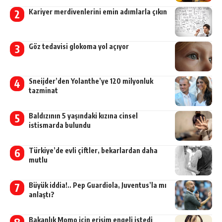
Kariyer merdivenlerini emin adımlarla çıkın
Göz tedavisi glokoma yol açıyor
Sneijder’den Yolanthe’ye 120 milyonluk
tazminat
Baldızının 5 yaşındaki kızına cinsel
istismarda bulundu
Türkiye’de evli çiftler, bekarlardan daha
mutlu
Büyük iddia!.. Pep Guardiola, Juventus’la mı
anlaştı?
Bakanlık Momo için erişim engeli istedi