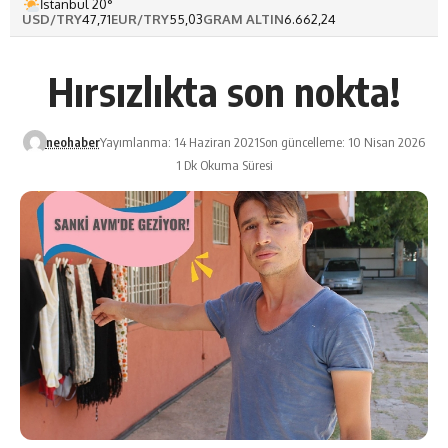
İstanbul 20°
USD/TRY
47,71
EUR/TRY
55,03
GRAM ALTIN
6.662,24
Hırsızlıkta son nokta!
neohaber
Yayımlanma: 14 Haziran 2021
Son güncelleme: 10 Nisan 2026
1 Dk Okuma Süresi