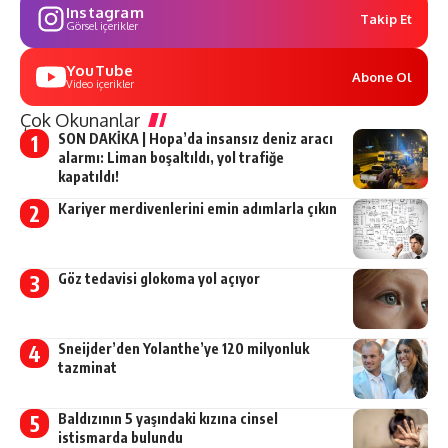
Instagram
Takip Et
Görsel içerikler
YouTube
Abone Ol
Video içerikler
Çok Okunanlar
SON DAKİKA | Hopa’da insansız deniz aracı
alarmı: Liman boşaltıldı, yol trafiğe
kapatıldı!
Kariyer merdivenlerini emin adımlarla çıkın
Göz tedavisi glokoma yol açıyor
Sneijder’den Yolanthe’ye 120 milyonluk
tazminat
Baldızının 5 yaşındaki kızına cinsel
istismarda bulundu