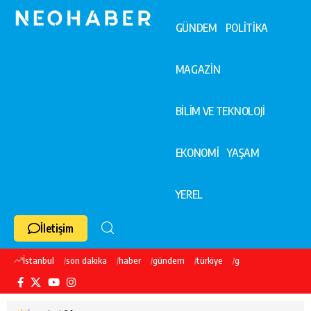
GÜNDEM
POLİTİKA
MAGAZİN
BİLİM VE TEKNOLOJİ
EKONOMİ
YAŞAM
YEREL
İletişim
İstanbul
son dakika
haber
gündem
türkiye
galatasaray
ekre