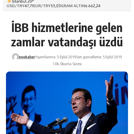
İstanbul 20°
USD/TRY
47,71
EUR/TRY
55,03
GRAM ALTIN
6.662,24
İBB hizmetlerine gelen
zamlar vatandaşı üzdü
neohaber
Yayımlanma: 5 Eylül 2019
Son güncelleme: 5 Eylül 2019
1 Dk Okuma Süresi