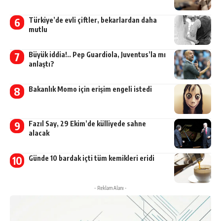
Türkiye’de evli çiftler, bekarlardan daha
mutlu
Büyük iddia!.. Pep Guardiola, Juventus’la mı
anlaştı?
Bakanlık Momo için erişim engeli istedi
Fazıl Say, 29 Ekim’de külliyede sahne
alacak
Günde 10 bardak içti tüm kemikleri eridi
- Reklam Alanı -