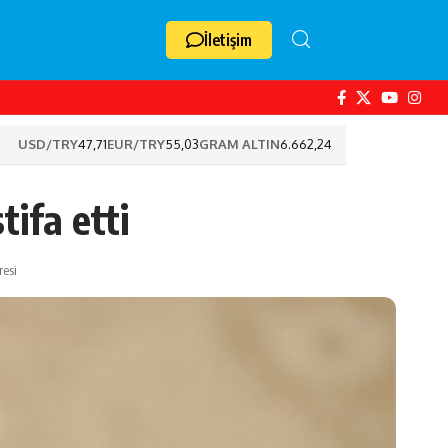
İletişim
USD/TRY
47,71
EUR/TRY
55,03
GRAM ALTIN
6.662,24
ifa etti
esi