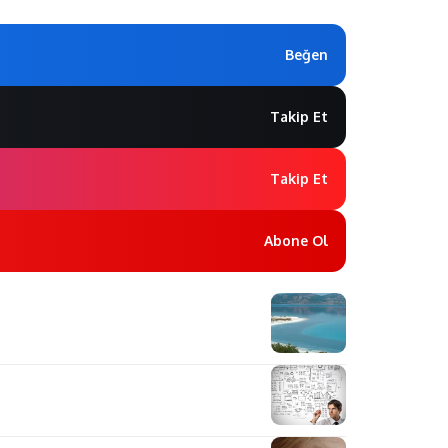
Beğen
Takip Et
Takip Et
Abone Ol