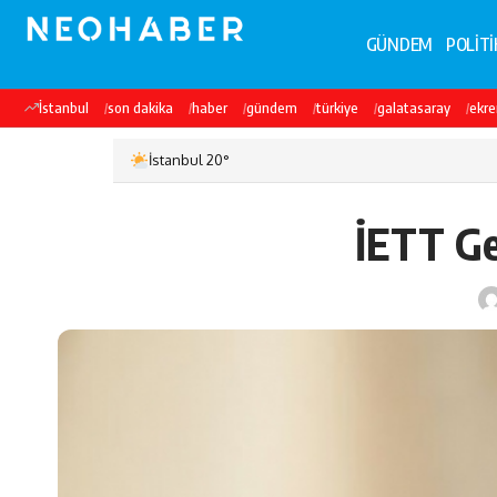
GÜNDEM
POLİTİ
İstanbul
son dakika
haber
gündem
türkiye
galatasaray
ekr
İstanbul 20°
İETT Ge