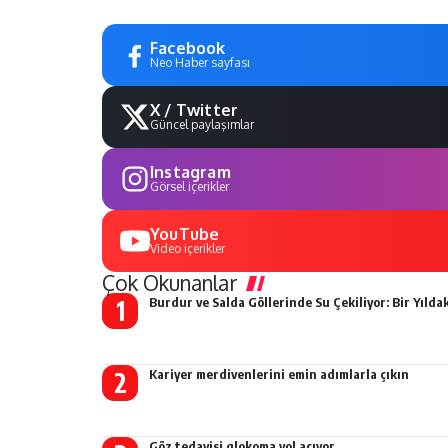
Facebook
Neo Haber sayfası
X / Twitter
Güncel paylaşımlar
Instagram
Görsel içerikler
YouTube
Video içerikler
Çok Okunanlar
Burdur ve Salda Göllerinde Su Çekiliyor: Bir Yıldak
Kariyer merdivenlerini emin adımlarla çıkın
Göz tedavisi glokoma yol açıyor