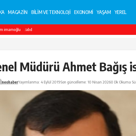
KA
MAGAZİN
BİLİM VE TEKNOLOJİ
EKONOMİ
YAŞAM
YEREL
em imamoğlu
abd
nel Müdürü Ahmet Bağış ist
neohaber
Yayımlanma: 4 Eylül 2019
Son güncelleme: 10 Nisan 2026
0 Dk Okuma Sür