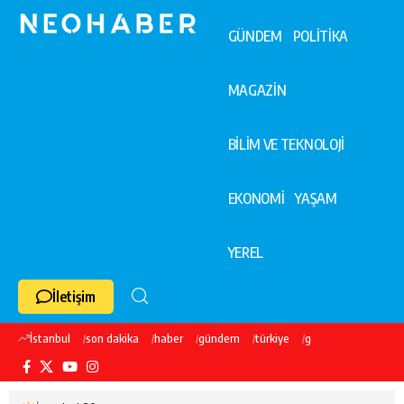
GÜNDEM
POLİTİKA
MAGAZİN
BİLİM VE TEKNOLOJİ
EKONOMİ
YAŞAM
YEREL
İletişim
İstanbul
son dakika
haber
gündem
türkiye
galatasaray
ekre