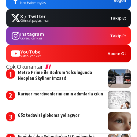
Beğen
Neo Haber sayfası
X / Twitter
Takip Et
Güncel paylaşımlar
Instagram
Takip Et
Görsel içerikler
YouTube
Abone Ol
Video içerikler
Çok Okunanlar
Metro Prime ile Bodrum Yolculuğunda
Neoplan Skyliner İmzası!
Kariyer merdivenlerini emin adımlarla çıkın
Göz tedavisi glokoma yol açıyor
Sneijder’den Yolanthe’ye 120 milyonluk