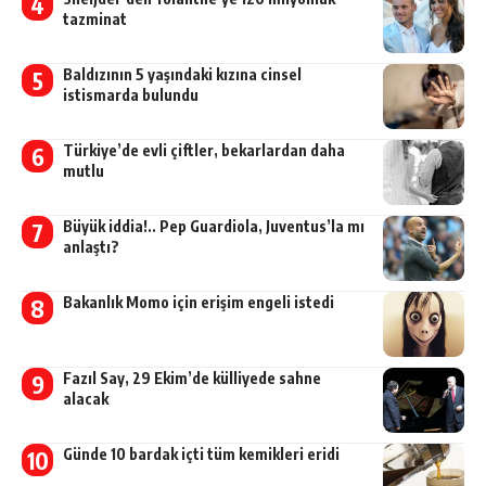
tazminat
Baldızının 5 yaşındaki kızına cinsel
istismarda bulundu
Türkiye’de evli çiftler, bekarlardan daha
mutlu
Büyük iddia!.. Pep Guardiola, Juventus’la mı
anlaştı?
Bakanlık Momo için erişim engeli istedi
Fazıl Say, 29 Ekim’de külliyede sahne
alacak
Günde 10 bardak içti tüm kemikleri eridi