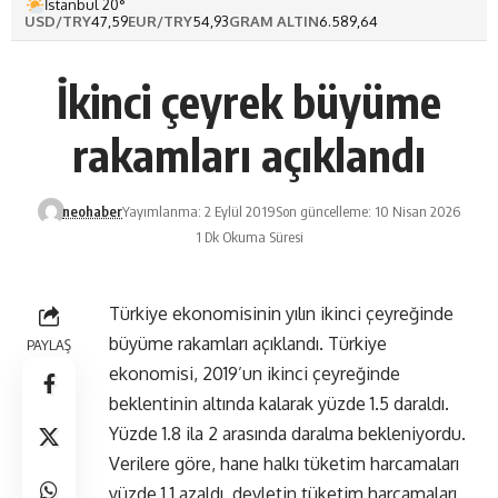
İstanbul 20°
USD/TRY
47,59
EUR/TRY
54,93
GRAM ALTIN
6.589,64
İkinci çeyrek büyüme
rakamları açıklandı
neohaber
Yayımlanma: 2 Eylül 2019
Son güncelleme: 10 Nisan 2026
1 Dk Okuma Süresi
Türkiye ekonomisinin yılın ikinci çeyreğinde
büyüme rakamları açıklandı. Türkiye
PAYLAŞ
ekonomisi, 2019’un ikinci çeyreğinde
beklentinin altında kalarak yüzde 1.5 daraldı.
Yüzde 1.8 ila 2 arasında daralma bekleniyordu.
Verilere göre, hane halkı tüketim harcamaları
yüzde 1.1 azaldı, devletin tüketim harcamaları