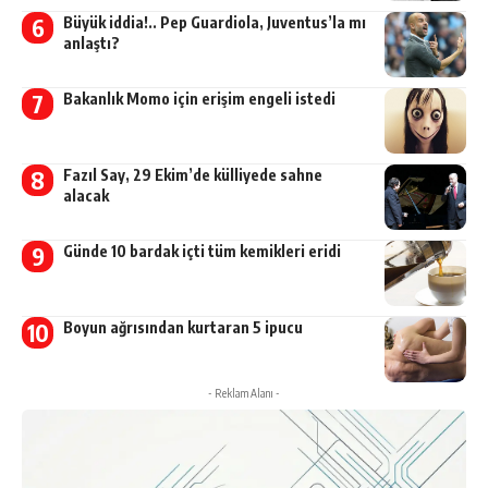
Büyük iddia!.. Pep Guardiola, Juventus’la mı
anlaştı?
Bakanlık Momo için erişim engeli istedi
Fazıl Say, 29 Ekim’de külliyede sahne
alacak
Günde 10 bardak içti tüm kemikleri eridi
Boyun ağrısından kurtaran 5 ipucu
- Reklam Alanı -