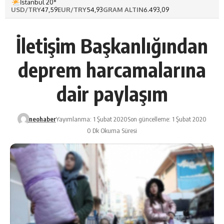
İstanbul 20°
USD/TRY
47,59
EUR/TRY
54,93
GRAM ALTIN
6.493,09
İletişim Başkanlığından
deprem harcamalarına
dair paylaşım
neohaber
Yayımlanma: 1 Şubat 2020
Son güncelleme: 1 Şubat 2020
0 Dk Okuma Süresi