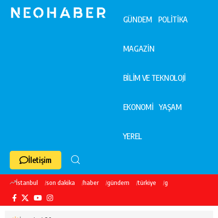
GÜNDEM
POLİTİKA
MAGAZİN
BİLİM VE TEKNOLOJİ
EKONOMİ
YAŞAM
YEREL
İletişim
İstanbul
son dakika
haber
gündem
türkiye
galatasaray
ekre