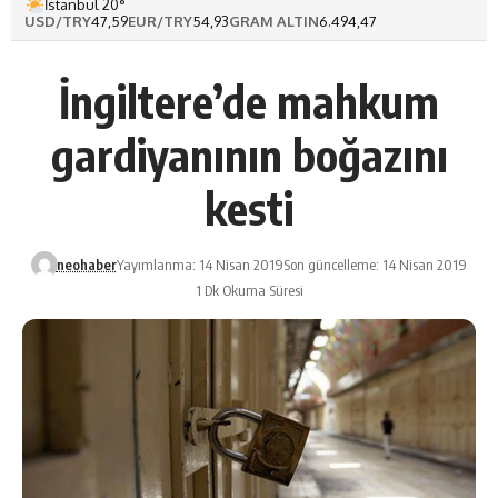
İstanbul 20°
USD/TRY
47,59
EUR/TRY
54,93
GRAM ALTIN
6.494,47
İngiltere’de mahkum
gardiyanının boğazını
kesti
neohaber
Yayımlanma: 14 Nisan 2019
Son güncelleme: 14 Nisan 2019
1 Dk Okuma Süresi