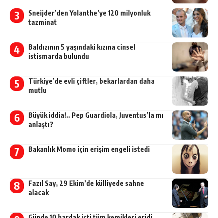
Sneijder’den Yolanthe’ye 120 milyonluk
tazminat
Baldızının 5 yaşındaki kızına cinsel
istismarda bulundu
Türkiye’de evli çiftler, bekarlardan daha
mutlu
Büyük iddia!.. Pep Guardiola, Juventus’la mı
anlaştı?
Bakanlık Momo için erişim engeli istedi
Fazıl Say, 29 Ekim’de külliyede sahne
alacak
Günde 10 bardak içti tüm kemikleri eridi