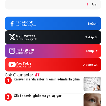
Ara
Facebook
Beğen
Neo Haber sayfası
X / Twitter
Takip Et
Güncel paylaşımlar
Instagram
Takip Et
Görsel içerikler
YouTube
Abone Ol
Video içerikler
Çok Okunanlar
Kariyer merdivenlerini emin adımlarla çıkın
Göz tedavisi glokoma yol açıyor