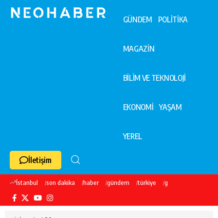
GÜNDEM
POLİTİKA
MAGAZİN
BİLİM VE TEKNOLOJİ
EKONOMİ
YAŞAM
YEREL
İletişim
İstanbul
son dakika
haber
gündem
türkiye
galatasaray
ekre