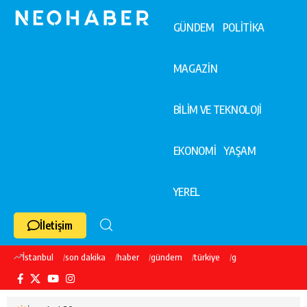
GÜNDEM
POLİTİKA
MAGAZİN
BİLİM VE TEKNOLOJİ
EKONOMİ
YAŞAM
YEREL
İletişim
İstanbul
son dakika
haber
gündem
türkiye
galatasaray
ekre