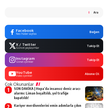
Ara
Facebook
Beğen
Neo Haber sayfası
X / Twitter
Takip Et
Güncel paylaşımlar
Instagram
Takip Et
Görsel içerikler
YouTube
Abone Ol
Video içerikler
Çok Okunanlar
SON DAKİKA | Hopa’da insansız deniz aracı
alarmı: Liman boşaltıldı, yol trafiğe
kapatıldı!
Kariyer merdivenlerini emin adımlarla çıkın