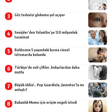
Göz tedavisi glokoma yol açıyor
Sneijder’den Yolanthe’ye 120 milyonluk
tazminat
Baldızının 5 yaşındaki kızına cinsel
istismarda bulundu
Türkiye’de evli çiftler, bekarlardan daha
mutlu
Büyük iddia!.. Pep Guardiola, Juventus’la mı
anlaştı?
Bakanlık Momo için erişim engeli istedi