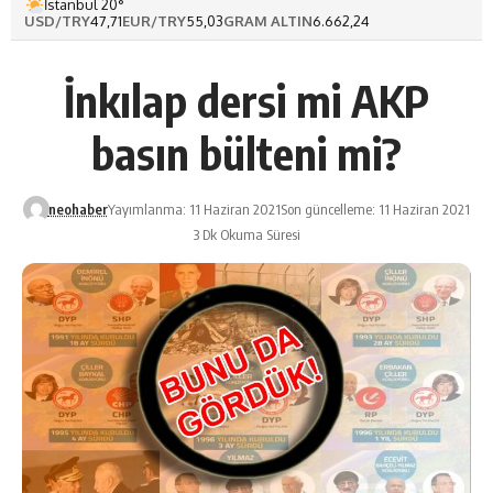
İstanbul 20°
USD/TRY
47,71
EUR/TRY
55,03
GRAM ALTIN
6.662,24
İnkılap dersi mi AKP
basın bülteni mi?
neohaber
Yayımlanma: 11 Haziran 2021
Son güncelleme: 11 Haziran 2021
3 Dk Okuma Süresi