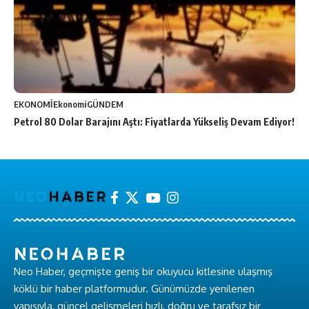
EKONOMİ
Ekonomi
GÜNDEM
Petrol 80 Dolar Barajını Aştı: Fiyatlarda Yükseliş Devam Ediyor!
Neo Haber, geçmişte geniş bir okuyucu kitlesine ulaşmış
köklü bir haber platformudur. Günümüzde yenilenen
yapısıyla, güncel gelişmeleri hızlı, doğru ve tarafsız bir