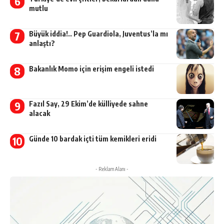
mutlu
Büyük iddia!.. Pep Guardiola, Juventus’la mı
anlaştı?
Bakanlık Momo için erişim engeli istedi
Fazıl Say, 29 Ekim’de külliyede sahne
alacak
Günde 10 bardak içti tüm kemikleri eridi
- Reklam Alanı -