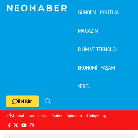
GÜNDEM
POLİTİKA
MAGAZİN
BİLİM VE TEKNOLOJİ
EKONOMİ
YAŞAM
YEREL
İletişim
İstanbul
son dakika
haber
gündem
türkiye
galatasaray
ekre