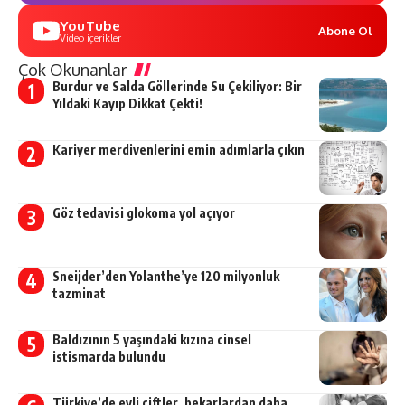
YouTube
Abone Ol
Video içerikler
Çok Okunanlar
Burdur ve Salda Göllerinde Su Çekiliyor: Bir
Yıldaki Kayıp Dikkat Çekti!
Kariyer merdivenlerini emin adımlarla çıkın
Göz tedavisi glokoma yol açıyor
Sneijder’den Yolanthe’ye 120 milyonluk
tazminat
Baldızının 5 yaşındaki kızına cinsel
istismarda bulundu
Türkiye’de evli çiftler, bekarlardan daha