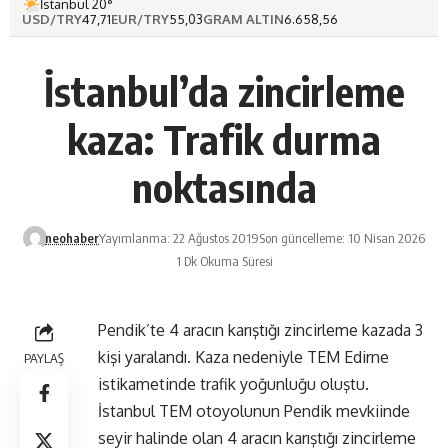
İstanbul 20°
USD/TRY
47,71
EUR/TRY
55,03
GRAM ALTIN
6.658,56
İstanbul’da zincirleme
kaza: Trafik durma
noktasında
neohaber
Yayımlanma: 22 Ağustos 2019
Son güncelleme: 10 Nisan 2026
1 Dk Okuma Süresi
Pendik’te 4 aracın karıştığı zincirleme kazada 3
kişi yaralandı. Kaza nedeniyle TEM Edirne
PAYLAŞ
istikametinde trafik yoğunluğu oluştu.
İstanbul TEM otoyolunun Pendik mevkiinde
seyir halinde olan 4 aracın karıştığı zincirleme