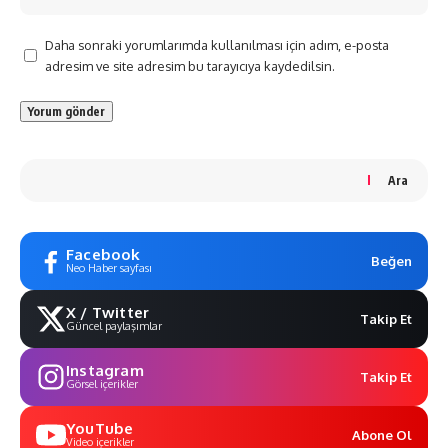
Daha sonraki yorumlarımda kullanılması için adım, e-posta
adresim ve site adresim bu tarayıcıya kaydedilsin.
Ara
Facebook
Beğen
Neo Haber sayfası
X / Twitter
Takip Et
Güncel paylaşımlar
Instagram
Takip Et
Görsel içerikler
YouTube
Abone Ol
Video içerikler