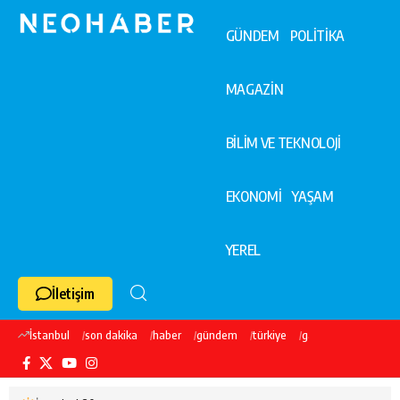
GÜNDEM
POLİTİKA
MAGAZİN
BİLİM VE TEKNOLOJİ
EKONOMİ
YAŞAM
YEREL
İletişim
İstanbul
son dakika
haber
gündem
türkiye
galatasaray
ekre