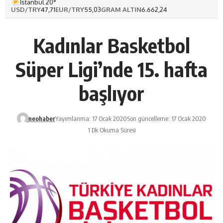
İstanbul 20°
USD/TRY
47,71
EUR/TRY
55,03
GRAM ALTIN
6.662,24
Kadınlar Basketbol
Süper Ligi’nde 15. hafta
başlıyor
neohaber
Yayımlanma: 17 Ocak 2020
Son güncelleme: 17 Ocak 2020
1 Dk Okuma Süresi