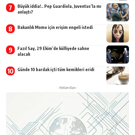
Büyük iddia!.. Pep Guardiola, Juventus’la mı
anlaştı?
Bakanlık Momo için erişim engeli istedi
Fazıl Say, 29 Ekim’de külliyede sahne
alacak
Günde 10 bardak içti tüm kemikleri eridi
- Reklam Alanı -