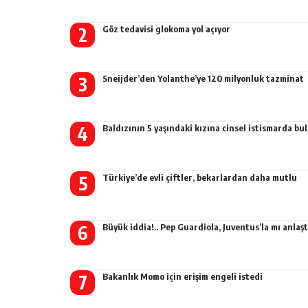
Göz tedavisi glokoma yol açıyor
Sneijder’den Yolanthe’ye 120 milyonluk tazminat
Baldızının 5 yaşındaki kızına cinsel istismarda b
Türkiye’de evli çiftler, bekarlardan daha mutlu
Büyük iddia!.. Pep Guardiola, Juventus’la mı anlaşt
Bakanlık Momo için erişim engeli istedi