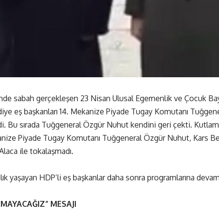
ünde sabah gerçekleşen 23 Nisan Ulusal Egemenlik ve Çocuk Bay
diye eş başkanları 14. Mekanize Piyade Tugay Komutanı Tuğgene
di. Bu sırada Tuğgeneral Özgür Nuhut kendini geri çekti. Kutl
kanize Piyade Tugay Komutanı Tuğgeneral Özgür Nuhut, Kars Be
Alaca ile tokalaşmadı.
ınlık yaşayan HDP’li eş başkanlar daha sonra programlarına devam
IMAYACAĞIZ” MESAJI