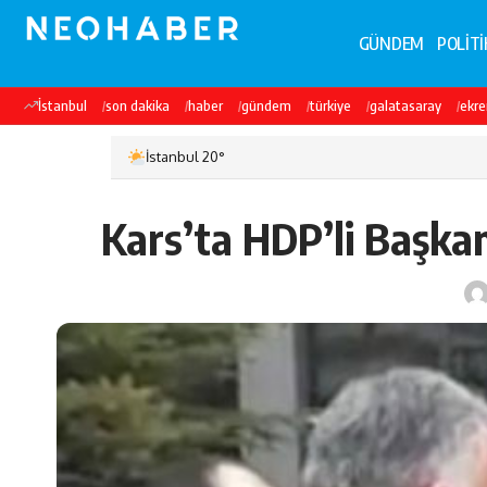
GÜNDEM
POLİTİ
İstanbul
son dakika
haber
gündem
türkiye
galatasaray
ekr
İstanbul 20°
Kars’ta HDP’li Başka