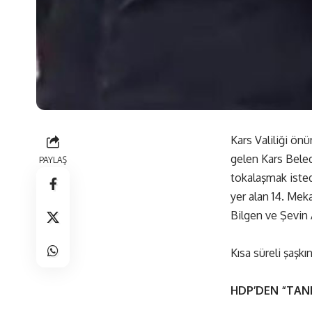
Kars Valiliği ön
gelen Kars Bele
PAYLAŞ
tokalaşmak iste
yer alan 14. Me
Bilgen ve Şevin 
Kısa süreli şaşk
HDP’DEN “TAN