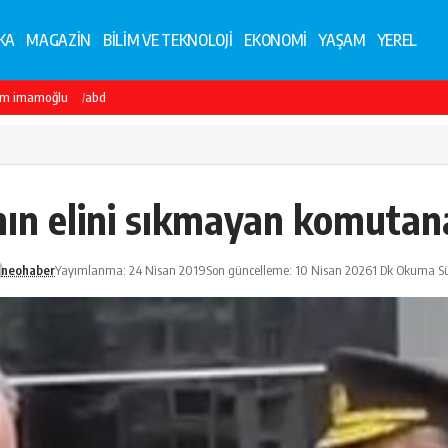
KA
MAGAZİN
BİLİM VE TEKNOLOJİ
EKONOMİ
YAŞAM
YEREL
em imamoğlu
abd
nın elini sıkmayan komutana
neohaber
Yayımlanma: 24 Nisan 2019
Son güncelleme: 10 Nisan 2026
1 Dk Okuma Sü