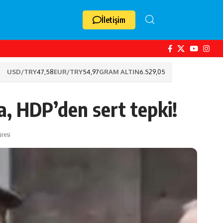
İletişim
USD/TRY
47,58
EUR/TRY
54,97
GRAM ALTIN
6.529,05
, HDP’den sert tepki!
resi