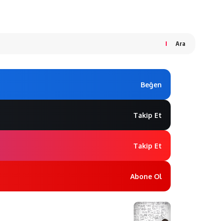
Ara
Beğen
Takip Et
Takip Et
Abone Ol