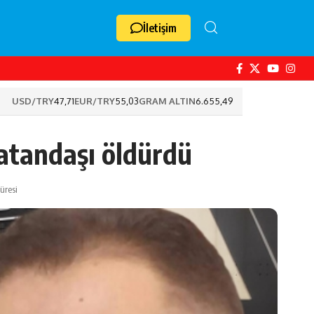
İletişim
USD/TRY
47,71
EUR/TRY
55,03
GRAM ALTIN
6.655,49
vatandaşı öldürdü
üresi