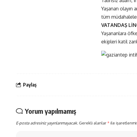
Talihsiz adam, in
Yaşanan olayın ar
tüm müdahaleleri
VATANDAŞ LİN
Yaşananlara öfke
ekipleri katil za
Paylaş
Yorum yapılmamış
E-posta adresiniz yayınlanmayacak.
Gerekli alanlar
*
ile işaretlenmi