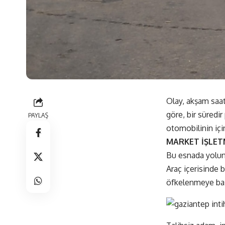
Olay, akşam saat
göre, bir süredir
PAYLAŞ
otomobilinin içi
MARKET İŞLET
Bu esnada yolun 
Araç içerisinde 
öfkelenmeye başl