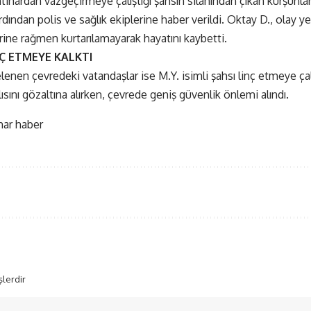
tihardan vazgeçirmeye çalıştığı şahsın silahından çıkan kurşunlar
dından polis ve sağlık ekiplerine haber verildi. Oktay D., olay ye
ne rağmen kurtarılamayarak hayatını kaybetti.
Ç ETMEYE KALKTI
lenen çevredeki vatandaşlar ise M.Y. isimli şahsı linç etmeye çal
nlısını gözaltına alırken, çevrede geniş güvenlik önlemi alındı.
şlerdir