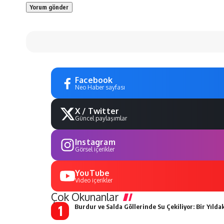
Facebook
Neo Haber sayfası
X / Twitter
Güncel paylaşımlar
Instagram
Görsel içerikler
YouTube
Video içerikler
Çok Okunanlar
Burdur ve Salda Göllerinde Su Çekiliyor: Bir Yıldak