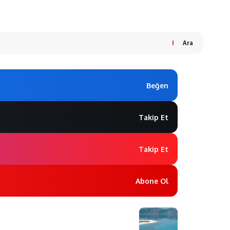
Ara
Beğen
Takip Et
Takip Et
Abone Ol