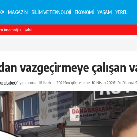
KA
MAGAZİN
BİLİM VE TEKNOLOJİ
EKONOMİ
YAŞAM
YEREL
em imamoğlu
abd
rdan vazgeçirmeye çalışan 
neohaber
Yayımlanma: 16 Haziran 2021
Son güncelleme: 10 Nisan 2026
1 Dk Okuma S