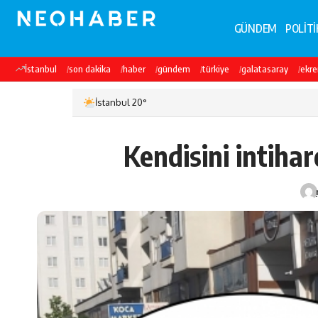
GÜNDEM
POLİTİ
İstanbul
son dakika
haber
gündem
türkiye
galatasaray
ekr
İstanbul 20°
Kendisini intiha