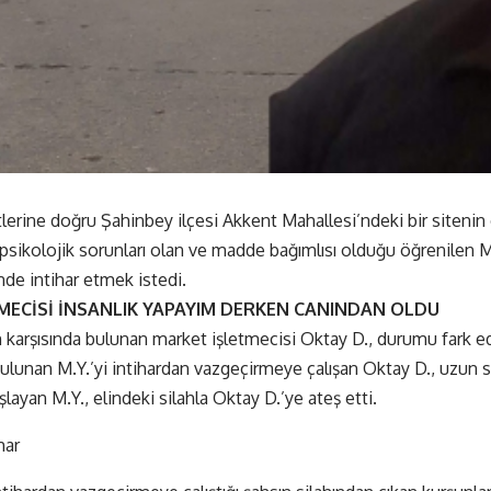
lerine doğru Şahinbey ilçesi Akkent Mahallesi’ndeki bir sitenin
 psikolojik sorunları olan ve madde bağımlısı olduğu öğrenilen M.
nde intihar etmek istedi.
MECİSİ İNSANLIK YAPAYIM DERKEN CANINDAN OLDU
karşısında bulunan market işletmecisi Oktay D., durumu fark e
bulunan M.Y.’yi intihardan vazgeçirmeye çalışan Oktay D., uzun 
ayan M.Y., elindeki silahla Oktay D.’ye ateş etti.