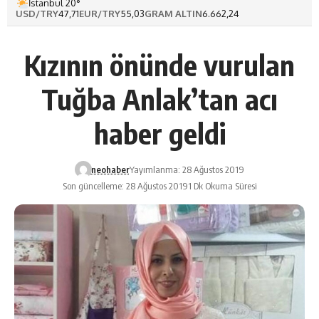
İstanbul 20°
USD/TRY
47,71
EUR/TRY
55,03
GRAM ALTIN
6.662,24
Kızının önünde vurulan
Tuğba Anlak’tan acı
haber geldi
neohaber
Yayımlanma: 28 Ağustos 2019
Son güncelleme: 28 Ağustos 2019
1 Dk Okuma Süresi