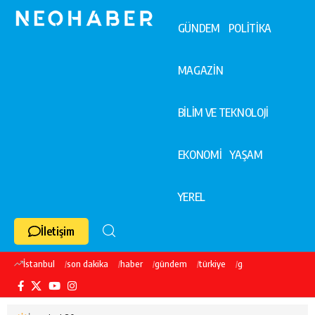
GÜNDEM
POLİTİKA
MAGAZİN
BİLİM VE TEKNOLOJİ
EKONOMİ
YAŞAM
YEREL
İletişim
İstanbul
son dakika
haber
gündem
türkiye
galatasaray
ekre