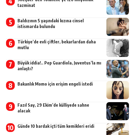
tazminat
Baldızının 5 yaşındaki kızına cinsel
istismarda bulundu
Türkiye’de evli çiftler, bekarlardan daha
mutlu
Büyük iddia!.. Pep Guardiola, Juventus’la mı
anlaştı?
Bakanlık Momo için erişim engeli istedi
Fazıl Say, 29 Ekim’de külliyede sahne
alacak
Günde 10 bardak içti tüm kemikleri eridi