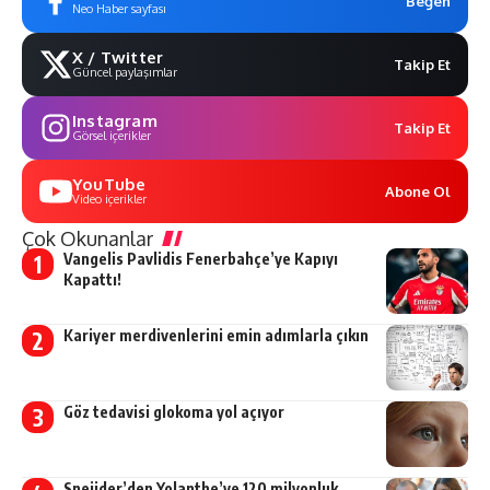
Beğen
Neo Haber sayfası
X / Twitter
Takip Et
Güncel paylaşımlar
Instagram
Takip Et
Görsel içerikler
YouTube
Abone Ol
Video içerikler
Çok Okunanlar
Vangelis Pavlidis Fenerbahçe’ye Kapıyı
Kapattı!
Kariyer merdivenlerini emin adımlarla çıkın
Göz tedavisi glokoma yol açıyor
Sneijder’den Yolanthe’ye 120 milyonluk