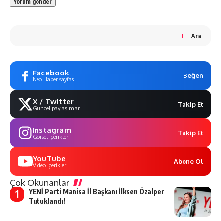
Ara
Facebook
Beğen
Neo Haber sayfası
X / Twitter
Takip Et
Güncel paylaşımlar
Instagram
Takip Et
Görsel içerikler
YouTube
Abone Ol
Video içerikler
Çok Okunanlar
YENİ Parti Manisa İl Başkanı İlksen Özalper
Tutuklandı!