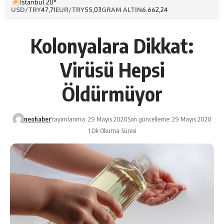
İstanbul 20°
USD/TRY
47,71
EUR/TRY
55,03
GRAM ALTIN
6.662,24
Kolonyalara Dikkat:
Virüsü Hepsi
Öldürmüyor
neohaber
Yayımlanma: 29 Mayıs 2020
Son güncelleme: 29 Mayıs 2020
1 Dk Okuma Süresi