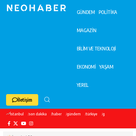
GÜNDEM
POLİTİKA
MAGAZİN
BİLİM VE TEKNOLOJİ
EKONOMİ
YAŞAM
YEREL
İletişim
İstanbul
son dakika
haber
gündem
türkiye
galatasaray
ekre