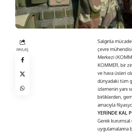
Salgınla mücadel
çevre mühendisi
PAYLAŞ
Merkezi (KOMME
KOMMER, bir zin
ve hava üsleri o
dünyadaki tüm ge
izlemenin yanı s
birliklerden, ge
amacıyla filyasyo
YERİNDE KAL P
Gerek kurumsal g
uygulamalarına b