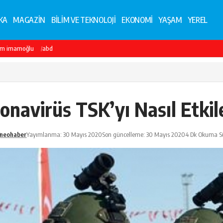
KA
MAGAZİN
BİLİM VE TEKNOLOJİ
EKONOMİ
YAŞAM
YEREL
em imamoğlu
abd
onavirüs TSK’yı Nasıl Etkil
neohaber
Yayımlanma: 30 Mayıs 2020
Son güncelleme: 30 Mayıs 2020
4 Dk Okuma S