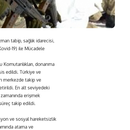
an tabip, sağlık idarecisi,
ovid-19) ile Mücadele
du Komutanlıkları, donanma
s edildi. Türkiye ve
an merkezde takip ve
irildi. En alt seviyedeki
ğa zamanında erişmek
süreç takip edildi.
syon ve sosyal hareketsizlik
psamında atama ve