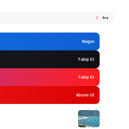
Ara
Beğen
Takip Et
Takip Et
Abone Ol