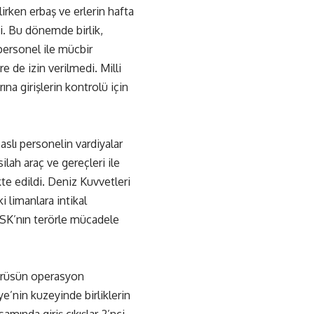
irken erbaş ve erlerin hafta
ndi. Bu dönemde birlik,
personel ile mücbir
e de izin verilmedi. Milli
a girişlerin kontrolü için
aslı personelin vardiyalar
ilah araç ve gereçleri ile
te edildi. Deniz Kuvvetleri
 limanlara intikal
TSK’nın terörle mücadele
virüsün operasyon
ye’nin kuzeyinde birliklerin
amında giriş çıkışlar 2’nci