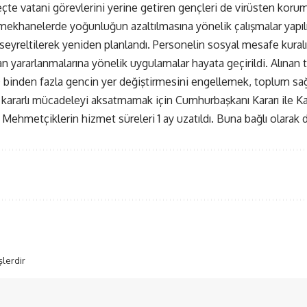
eçte vatani görevlerini yerine getiren gençleri de virüsten kor
Yemekhanelerde yoğunluğun azaltılmasına yönelik çalışmalar yapıl
ı seyreltilerek yeniden planlandı. Personelin sosyal mesafe kura
 yararlanmalarına yönelik uygulamalar hayata geçirildi. Alınan tedb
 binden fazla gencin yer değiştirmesini engellemek, toplum sağ
i kararlı mücadeleyi aksatmamak için Cumhurbaşkanı Kararı ile
n Mehmetçiklerin hizmet süreleri 1 ay uzatıldı. Buna bağlı olarak d
şlerdir