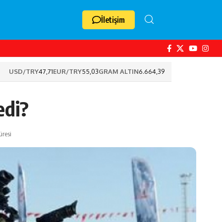
İletişim
USD/TRY
47,71
EUR/TRY
55,03
GRAM ALTIN
6.664,39
edi?
üresi