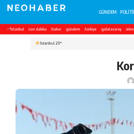
GÜNDEM
POLİTİ
İstanbul
son dakika
haber
gündem
türkiye
galatasaray
ekr
İstanbul 20°
Kor