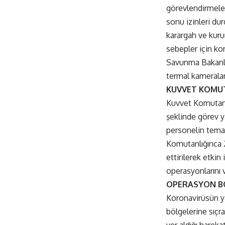
görevlendirmeler 
sonu izinleri dur
karargah ve kuru
sebepler için kon
Savunma Bakanlığ
termal kameralar 
KUVVET KOMUT
Kuvvet Komutanlı
şeklinde görev ya
personelin temas
Komutanlığınca 2
ettirilerek etki
operasyonlarını v
OPERASYON B
Koronavirüsün y
bölgelerine sıçra
yer aldığı hareka