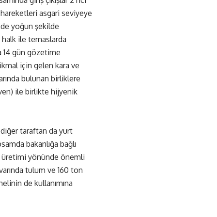
hareketleri asgari seviyeye
rinde yoğun şekilde
de halk ile temaslarda
rda 14 gün gözetime
 ikmal için gelen kara ve
arında bulunan birliklere
) ile birlikte hijyenik
 diğer taraftan da yurt
psamda bakanlığa bağlı
n üretimi yönünde önemli
varında tulum ve 160 ton
elinin de kullanımına