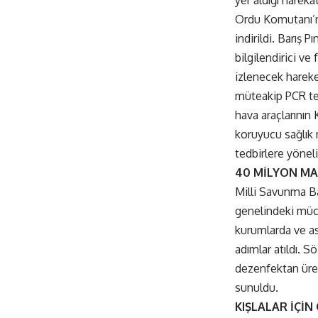
Ordu Komutanı’nı
indirildi. Barış 
bilgilendirici ve 
izlenecek hareke
müteakip PCR test
hava araçlarının 
koruyucu sağlık 
tedbirlere yönel
40 MİLYON MA
Milli Savunma Bak
genelindeki müca
kurumlarda ve a
adımlar atıldı. 
dezenfektan üret
sunuldu.
KIŞLALAR İÇİ