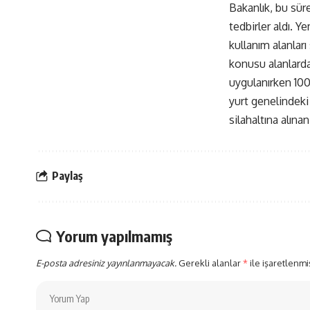
Bakanlık, bu sür
tedbirler aldı. 
kullanım alanlar
konusu alanlardan
uygulanırken 100
yurt genelindek
silahaltına alına
Paylaş
Yorum yapılmamış
E-posta adresiniz yayınlanmayacak.
Gerekli alanlar
*
ile işaretlenmi