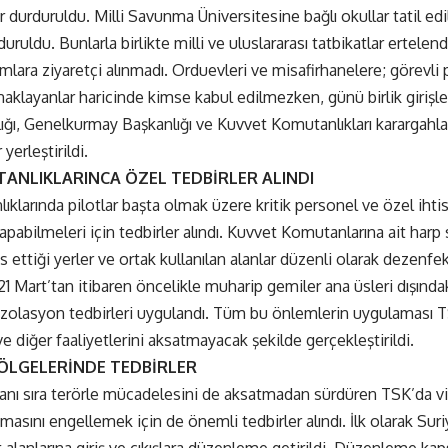
durduruldu. Milli Savunma Üniversitesine bağlı okullar tatil edil
duruldu. Bunlarla birlikte milli ve uluslararası tatbikatlar ertele
mlara ziyaretçi alınmadı. Orduevleri ve misafirhanelere; görevli 
aklayanlar haricinde kimse kabul edilmezken, günü birlik girişler
ı, Genelkurmay Başkanlığı ve Kuvvet Komutanlıkları karargahların
yerleştirildi.
ANLIKLARINCA ÖZEL TEDBİRLER ALINDI
klarında pilotlar başta olmak üzere kritik personel ve özel ihtis
pabilmeleri için tedbirler alındı. Kuvvet Komutanlarına ait harp s
 ettiği yerler ve ortak kullanılan alanlar düzenli olarak dezenfek
1 Mart’tan itibaren öncelikle muharip gemiler ana üsleri dışındaki
n izolasyon tedbirleri uygulandı. Tüm bu önlemlerin uygulaması 
e diğer faaliyetlerini aksatmayacak şekilde gerçekleştirildi.
ÖLGELERİNDE TEDBİRLER
anı sıra terörle mücadelesini de aksatmadan sürdüren TSK’da 
masını engellemek için de önemli tedbirler alındı. İlk olarak Suri
t alanlarına giriş ve çıkışlara düzenleme getirildi. Düzenleme kaps