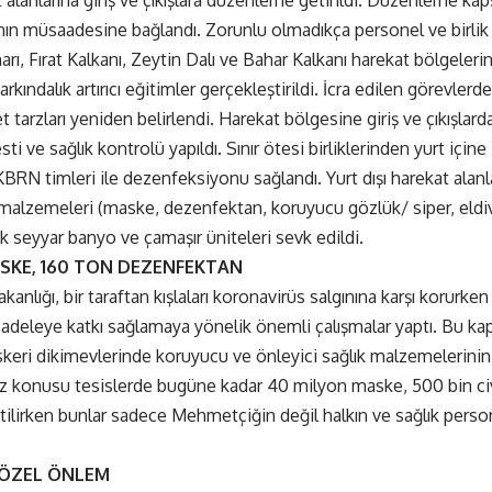
n müsaadesine bağlandı. Zorunlu olmadıkça personel ve birlik 
Pınarı, Fırat Kalkanı, Zeytin Dalı ve Bahar Kalkanı harekat bölgele
farkındalık artırıcı eğitimler gerçekleştirildi. İcra edilen görevler
t tarzları yeniden belirlendi. Harekat bölgesine giriş ve çıkışla
i ve sağlık kontrolü yapıldı. Sınır ötesi birliklerinden yurt içine
KBRN timleri ile dezenfeksiyonu sağlandı. Yurt dışı harekat alanl
malzemeleri (maske, dezenfektan, koruyucu gözlük/ siper, eldiven
ik seyyar banyo ve çamaşır üniteleri sevk edildi.
SKE, 160 TON DEZENFEKTAN
anlığı, bir taraftan kışlaları koronavirüs salgınına karşı korurken
deleye katkı sağlamaya yönelik önemli çalışmalar yaptı. Bu ka
skeri dikimevlerinde koruyucu ve önleyici sağlık malzemelerini
Söz konusu tesislerde bugüne kadar 40 milyon maske, 500 bin ci
ilirken bunlar sadece Mehmetçiğin değil halkın ve sağlık person
N ÖZEL ÖNLEM