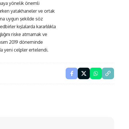
umaya yönelik önemli
ırken yatakhaneler ve ortak
lına uygun şekilde söz
irler kışlalarda kararlılıkla
lığını riske atmamak ve
 Kasım 2019 döneminde
a yeni celpler ertelendi.