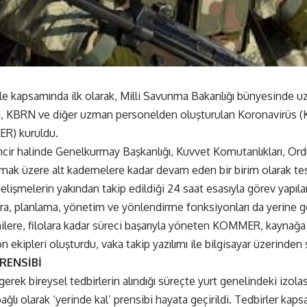
e kapsamında ilk olarak, Milli Savunma Bakanlığı bünyesinde uzm
, KBRN ve diğer uzman personelden oluşturulan Koronavirüs (K
R) kuruldu.
cir halinde Genelkurmay Başkanlığı, Kuvvet Komutanlıkları, Or
lmak üzere alt kademelere kadar devam eden bir birim olarak tesi
lişmelerin yakından takip edildiği 24 saat esasıyla görev yapıl
ıra, planlama, yönetim ve yönlendirme fonksiyonları da yerine get
milere, filolara kadar süreci başarıyla yöneten KOMMER, kayna
n ekipleri oluşturdu, vaka takip yazılımı ile bilgisayar üzerinden 
RENSİBİ
erek bireysel tedbirlerin alındığı süreçte yurt genelindeki izola
ağlı olarak ‘yerinde kal’ prensibi hayata geçirildi. Tedbirler ka