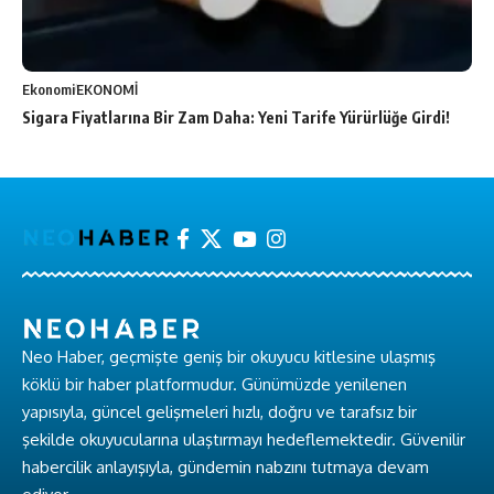
Ekonomi
EKONOMİ
Sigara Fiyatlarına Bir Zam Daha: Yeni Tarife Yürürlüğe Girdi!
Neo Haber, geçmişte geniş bir okuyucu kitlesine ulaşmış
köklü bir haber platformudur. Günümüzde yenilenen
yapısıyla, güncel gelişmeleri hızlı, doğru ve tarafsız bir
şekilde okuyucularına ulaştırmayı hedeflemektedir. Güvenilir
habercilik anlayışıyla, gündemin nabzını tutmaya devam