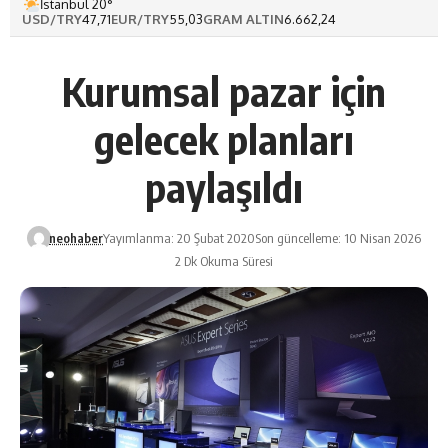
İstanbul 20°
USD/TRY
47,71
EUR/TRY
55,03
GRAM ALTIN
6.662,24
Kurumsal pazar için
gelecek planları
paylaşıldı
neohaber
Yayımlanma: 20 Şubat 2020
Son güncelleme: 10 Nisan 2026
2 Dk Okuma Süresi