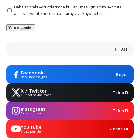
Daha sonraki yorumlarımda kullanılması için adım, e-posta
adresim ve site adresim bu tarayıcıya kaydedilsin.
Ara
Facebook
Beğen
Neo Haber sayfası
X / Twitter
Takip Et
Güncel paylaşımlar
Instagram
Takip Et
Görsel içerikler
YouTube
Abone Ol
Video içerikler