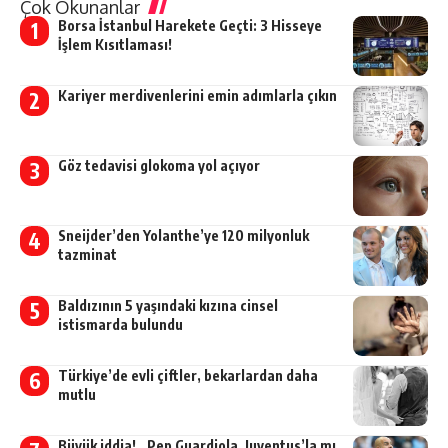
Çok Okunanlar
Borsa İstanbul Harekete Geçti: 3 Hisseye
İşlem Kısıtlaması!
Kariyer merdivenlerini emin adımlarla çıkın
Göz tedavisi glokoma yol açıyor
Sneijder’den Yolanthe’ye 120 milyonluk
tazminat
Baldızının 5 yaşındaki kızına cinsel
istismarda bulundu
Türkiye’de evli çiftler, bekarlardan daha
mutlu
Büyük iddia!.. Pep Guardiola, Juventus’la mı