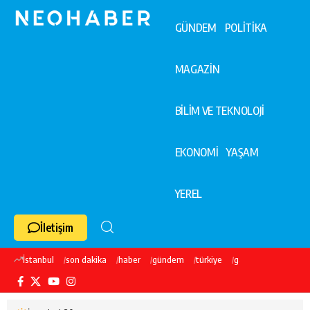
GÜNDEM
POLİTİKA
MAGAZİN
BİLİM VE TEKNOLOJİ
EKONOMİ
YAŞAM
YEREL
İletişim
İstanbul
son dakika
haber
gündem
türkiye
galatasaray
ekre