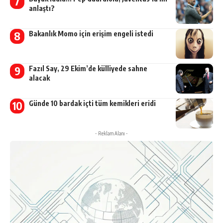
anlaştı?
Bakanlık Momo için erişim engeli istedi
Fazıl Say, 29 Ekim’de külliyede sahne
alacak
Günde 10 bardak içti tüm kemikleri eridi
- Reklam Alanı -