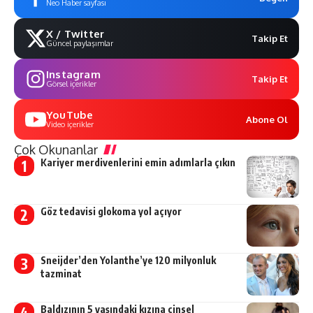
Neo Haber sayfası
X / Twitter
Takip Et
Güncel paylaşımlar
Instagram
Takip Et
Görsel içerikler
YouTube
Abone Ol
Video içerikler
Çok Okunanlar
Kariyer merdivenlerini emin adımlarla çıkın
Göz tedavisi glokoma yol açıyor
Sneijder’den Yolanthe’ye 120 milyonluk
tazminat
Baldızının 5 yaşındaki kızına cinsel