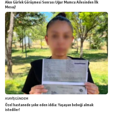
Akın Gürlek Görüşmesi Sonrası Uğur Mumcu Ailesinden İlk
Mesaj!
ASAYİŞ
GÜNDEM
Özel hastanede şoke eden iddia: Yaşayan bebeği almak
istediler!