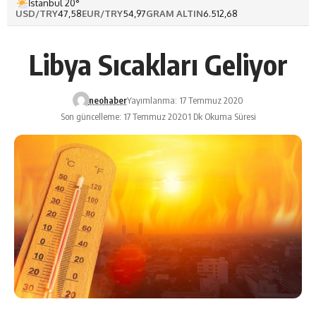
İstanbul 20°
USD/TRY
47,58
EUR/TRY
54,97
GRAM ALTIN
6.512,68
Libya Sıcakları Geliyor
neohaber
Yayımlanma: 17 Temmuz 2020
Son güncelleme: 17 Temmuz 2020
1 Dk Okuma Süresi