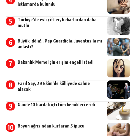
istismarda bulundu
Türkiye’de evli çiftler, bekarlardan daha
mutlu
Büyük iddia!.. Pep Guardiola, Juventus’la mı
anlaştı?
Bakanlık Momo için erişim engeli istedi
Fazıl Say, 29 Ekim’de külliyede sahne
alacak
Günde 10 bardak içti tüm kemikleri eridi
Boyun ağrısından kurtaran 5 ipucu