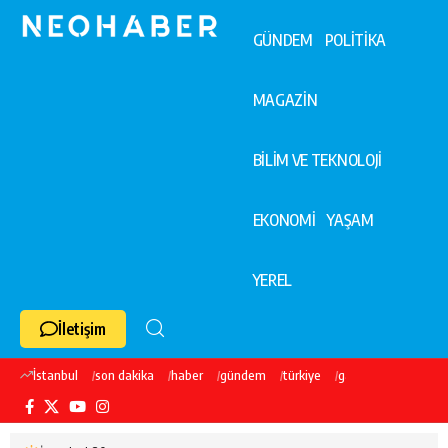
GÜNDEM
POLİTİKA
MAGAZİN
BİLİM VE TEKNOLOJİ
EKONOMİ
YAŞAM
YEREL
İletişim
İstanbul
son dakika
haber
gündem
türkiye
galatasaray
ekre