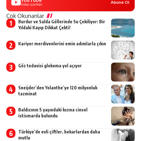
YouTube
Abone Ol
Video içerikler
Çok Okunanlar
Burdur ve Salda Göllerinde Su Çekiliyor: Bir
Yıldaki Kayıp Dikkat Çekti!
Kariyer merdivenlerini emin adımlarla çıkın
Göz tedavisi glokoma yol açıyor
Sneijder’den Yolanthe’ye 120 milyonluk
tazminat
Baldızının 5 yaşındaki kızına cinsel
istismarda bulundu
Türkiye’de evli çiftler, bekarlardan daha
mutlu