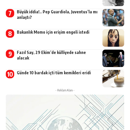
Büyük iddia!.. Pep Guardiola, Juventus’la mı
anlaştı?
Bakanlık Momo için erişim engeli istedi
Fazıl Say, 29 Ekim’de külliyede sahne
alacak
Günde 10 bardak içti tüm kemikleri eridi
- Reklam Alanı -