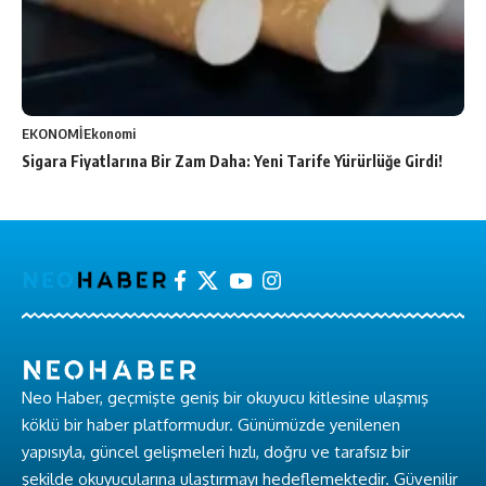
EKONOMİ
Ekonomi
Sigara Fiyatlarına Bir Zam Daha: Yeni Tarife Yürürlüğe Girdi!
Neo Haber, geçmişte geniş bir okuyucu kitlesine ulaşmış
köklü bir haber platformudur. Günümüzde yenilenen
yapısıyla, güncel gelişmeleri hızlı, doğru ve tarafsız bir
şekilde okuyucularına ulaştırmayı hedeflemektedir. Güvenilir