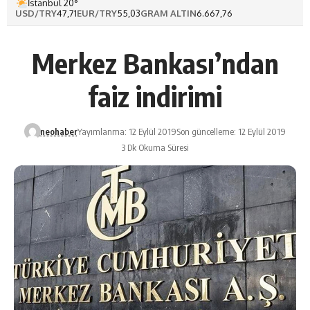
İstanbul 20°
USD/TRY
47,71
EUR/TRY
55,03
GRAM ALTIN
6.667,76
Merkez Bankası’ndan
faiz indirimi
neohaber
Yayımlanma: 12 Eylül 2019
Son güncelleme: 12 Eylül 2019
3 Dk Okuma Süresi