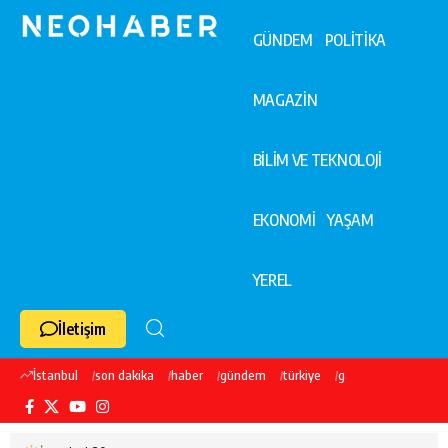
GÜNDEM
POLİTİKA
MAGAZİN
BİLİM VE TEKNOLOJİ
EKONOMİ
YAŞAM
YEREL
İletişim
İstanbul
son dakika
haber
gündem
türkiye
galatasaray
ekre