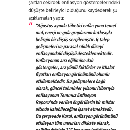
şartları çekirdek enflasyon göstergelerindeki
düşüşte belirleyici olduğunu kaydederek şu
açıklamaları yaptı:
“Ağustos ayında tüketici enflasyonu temel
mal, enerji ve gıda gruplarının katkısıyla
belirgin bir düşüş sergilemiştir. İç talep
gelişmeleri ve parasal sıkılık düzeyi
enflasyondaki düşüşü desteklemektedir.
Enflasyonun ana eğilimine dair
göstergeler, arz yönlü faktörler ve ithalat
fiyatları enflasyon görünümünü olumlu
etkilemektedir. Bu gelişmelere bağlı
olarak, güncel tahminler yılsonu itibarıyla
enflasyonun Temmuz Enflasyon
Raporu’nda verilen öngörülerin bir miktar
altında kalabileceğine işaret etmektedir.
Bu çerçevede Kurul, enflasyon görünümünü
etkileyen tüm unsurları dikkate alarak,
politika faizinin 325 baz puan indirilmesine