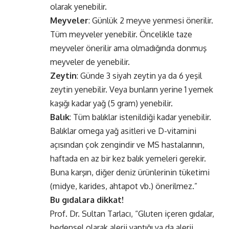
olarak yenebilir.
Meyveler
: Günlük 2 meyve yenmesi önerilir.
Tüm meyveler yenebilir. Öncelikle taze
meyveler önerilir ama olmadığında donmuş
meyveler de yenebilir.
Zeytin
: Günde 3 siyah zeytin ya da 6 yeşil
zeytin yenebilir. Veya bunların yerine 1 yemek
kaşığı kadar yağ (5 gram) yenebilir.
Balık
: Tüm balıklar istenildiği kadar yenebilir.
Balıklar omega yağ asitleri ve D-vitamini
açısından çok zengindir ve MS hastalarının,
haftada en az bir kez balık yemeleri gerekir.
Buna karşın, diğer deniz ürünlerinin tüketimi
(midye, karides, ahtapot vb.) önerilmez.”
Bu gıdalara dikkat!
Prof. Dr. Sultan Tarlacı, “Gluten içeren gıdalar,
bedensel olarak alerji yaptığı ya da alerji