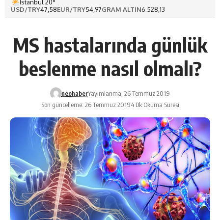
İstanbul 20°
USD/TRY
47,58
EUR/TRY
54,97
GRAM ALTIN
6.528,13
MS hastalarında günlük
beslenme nasıl olmalı?
neohaber
Yayımlanma: 26 Temmuz 2019
Son güncelleme: 26 Temmuz 2019
4 Dk Okuma Süresi