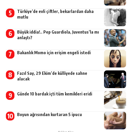
Türkiye’de evli çiftler, bekarlardan daha
mutlu
Büyük iddia!.. Pep Guardiola, Juventus’la mı
anlaştı?
Bakanlık Momo için erişim engeli istedi
Fazıl Say, 29 Ekim’de külliyede sahne
alacak
Günde 10 bardak içti tüm kemikleri eridi
Boyun ağrısından kurtaran 5 ipucu