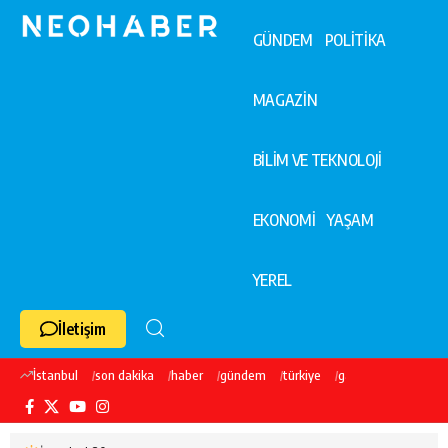
GÜNDEM
POLİTİKA
MAGAZİN
BİLİM VE TEKNOLOJİ
EKONOMİ
YAŞAM
YEREL
İletişim
İstanbul
son dakika
haber
gündem
türkiye
galatasaray
ekre