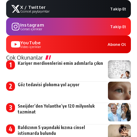
X / Twitter
Takip Et
Güncel paylaşımlar
Instagram
Takip Et
Görsel içerikler
YouTube
Abone Ol
Video içerikler
Çok Okunanlar
Kariyer merdivenlerini emin adımlarla çıkın
Göz tedavisi glokoma yol açıyor
Sneijder’den Yolanthe’ye 120 milyonluk
tazminat
Baldızının 5 yaşındaki kızına cinsel
istismarda bulundu