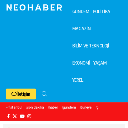
GÜNDEM
POLİTİKA
MAGAZİN
BİLİM VE TEKNOLOJİ
EKONOMİ
YAŞAM
YEREL
İletişim
İstanbul
son dakika
haber
gündem
türkiye
galatasaray
ekre