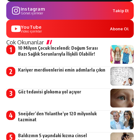
Instagram
Takip Et
Görsel içerikler
YouTube
Abone Ol
Video içerikler
Çok Okunanlar
10 Milyon Çocuk İncelendi: Doğum Sırası
Bazı Sağlık Sorunlarıyla İlişkili Olabilir!
Kariyer merdivenlerini emin adımlarla çıkın
Göz tedavisi glokoma yol açıyor
Sneijder’den Yolanthe’ye 120 milyonluk
tazminat
Baldızının 5 yaşındaki kızına cinsel