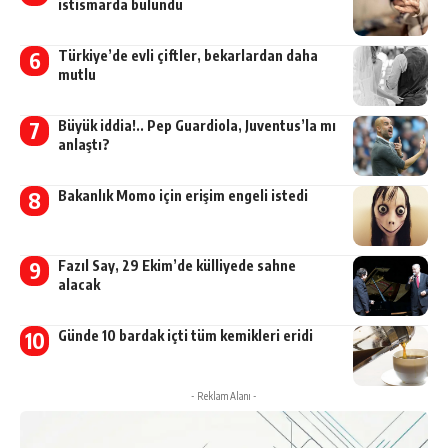
istismarda bulundu
Türkiye’de evli çiftler, bekarlardan daha
mutlu
Büyük iddia!.. Pep Guardiola, Juventus’la mı
anlaştı?
Bakanlık Momo için erişim engeli istedi
Fazıl Say, 29 Ekim’de külliyede sahne
alacak
Günde 10 bardak içti tüm kemikleri eridi
- Reklam Alanı -