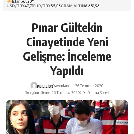
İstanbul 20°
USD/TRY
47,71
EUR/TRY
55,03
GRAM ALTIN
6.651,96
Pınar Gültekin
Cinayetinde Yeni
Gelişme: İnceleme
Yapıldı
neohaber
Yayımlanma: 26 Temmuz 2020
Son güncelleme: 26 Temmuz 2020
2 Dk Okuma Süresi