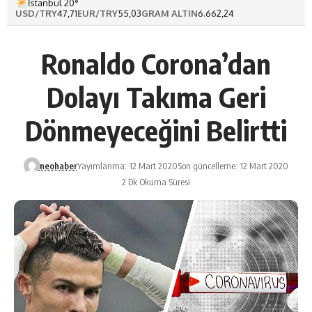
İstanbul 20°
USD/TRY
47,71
EUR/TRY
55,03
GRAM ALTIN
6.662,24
Ronaldo Corona’dan
Dolayı Takıma Geri
Dönmeyeceğini Belirtti
neohaber
Yayımlanma: 12 Mart 2020
Son güncelleme: 12 Mart 2020
2 Dk Okuma Süresi