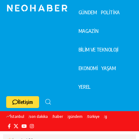
GÜNDEM
POLİTİKA
MAGAZİN
BİLİM VE TEKNOLOJİ
EKONOMİ
YAŞAM
YEREL
İletişim
İstanbul
son dakika
haber
gündem
türkiye
galatasaray
ekre