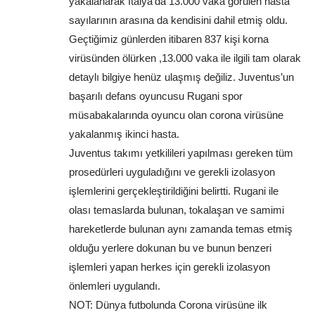
yakalanarak İtalya’da 13.000 vaka görülen hasta 
sayılarının arasına da kendisini dahil etmiş oldu. 
Geçtiğimiz günlerden itibaren 837 kişi korna 
virüsünden ölürken ,13.000 vaka ile ilgili tam olarak 
detaylı bilgiye henüz ulaşmış değiliz. Juventus’un 
başarılı defans oyuncusu Rugani spor 
müsabakalarında oyuncu olan corona virüsüne 
yakalanmış ikinci hasta. 
Juventus takımı yetkilileri yapılması gereken tüm 
prosedürleri uyguladığını ve gerekli izolasyon 
işlemlerini gerçekleştirildiğini belirtti. Rugani ile 
olası temaslarda bulunan, tokalaşan ve samimi 
hareketlerde bulunan aynı zamanda temas etmiş 
olduğu yerlere dokunan bu ve bunun benzeri 
işlemleri yapan herkes için gerekli izolasyon 
önlemleri uygulandı.
NOT: Dünya futbolunda Corona virüsüne ilk 