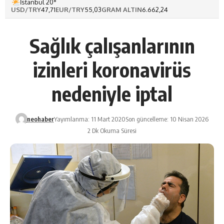
İstanbul 20°
USD/TRY
47,71
EUR/TRY
55,03
GRAM ALTIN
6.662,24
Sağlık çalışanlarının
izinleri koronavirüs
nedeniyle iptal
neohaber
Yayımlanma: 11 Mart 2020
Son güncelleme: 10 Nisan 2026
2 Dk Okuma Süresi