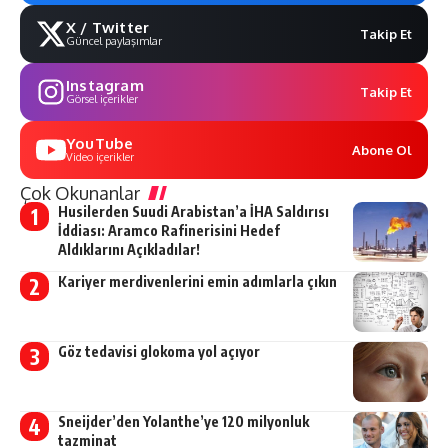
X / Twitter
Takip Et
Güncel paylaşımlar
Instagram
Takip Et
Görsel içerikler
YouTube
Abone Ol
Video içerikler
Çok Okunanlar
Husilerden Suudi Arabistan’a İHA Saldırısı
İddiası: Aramco Rafinerisini Hedef
Aldıklarını Açıkladılar!
Kariyer merdivenlerini emin adımlarla çıkın
Göz tedavisi glokoma yol açıyor
Sneijder’den Yolanthe’ye 120 milyonluk
tazminat