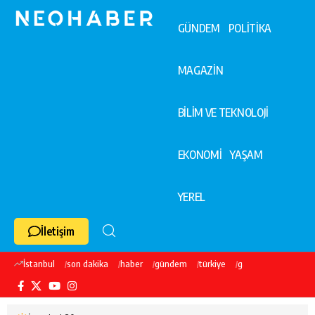
GÜNDEM
POLİTİKA
MAGAZİN
BİLİM VE TEKNOLOJİ
EKONOMİ
YAŞAM
YEREL
İletişim
İstanbul
son dakika
haber
gündem
türkiye
galatasaray
ekre