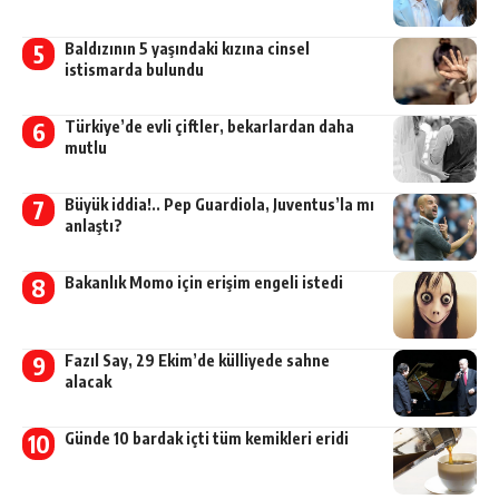
Baldızının 5 yaşındaki kızına cinsel
istismarda bulundu
Türkiye’de evli çiftler, bekarlardan daha
mutlu
Büyük iddia!.. Pep Guardiola, Juventus’la mı
anlaştı?
Bakanlık Momo için erişim engeli istedi
Fazıl Say, 29 Ekim’de külliyede sahne
alacak
Günde 10 bardak içti tüm kemikleri eridi