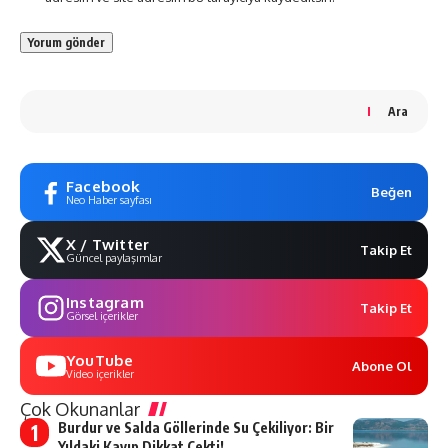
Ara
Facebook
Beğen
Neo Haber sayfası
X / Twitter
Takip Et
Güncel paylaşımlar
Instagram
Takip Et
Görsel içerikler
YouTube
Abone Ol
Video içerikler
Çok Okunanlar
Burdur ve Salda Göllerinde Su Çekiliyor: Bir
Yıldaki Kayıp Dikkat Çekti!