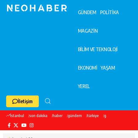
GÜNDEM
POLİTİKA
MAGAZİN
BİLİM VE TEKNOLOJİ
EKONOMİ
YAŞAM
YEREL
İletişim
İstanbul
son dakika
haber
gündem
türkiye
galatasaray
ekre