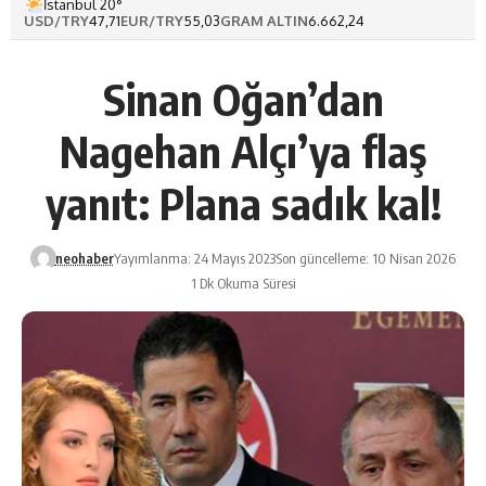
İstanbul 20°
USD/TRY
47,71
EUR/TRY
55,03
GRAM ALTIN
6.662,24
Sinan Oğan’dan
Nagehan Alçı’ya flaş
yanıt: Plana sadık kal!
neohaber
Yayımlanma: 24 Mayıs 2023
Son güncelleme: 10 Nisan 2026
1 Dk Okuma Süresi