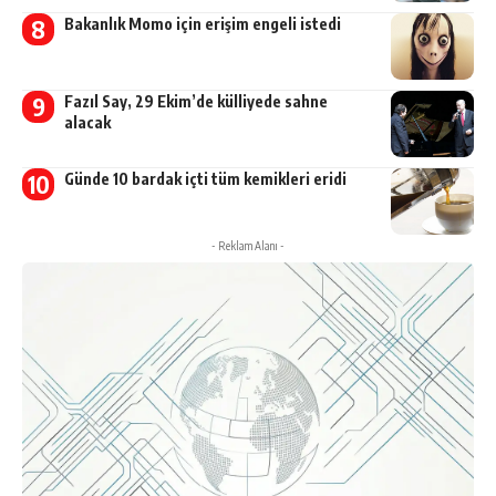
Bakanlık Momo için erişim engeli istedi
Fazıl Say, 29 Ekim’de külliyede sahne
alacak
Günde 10 bardak içti tüm kemikleri eridi
- Reklam Alanı -