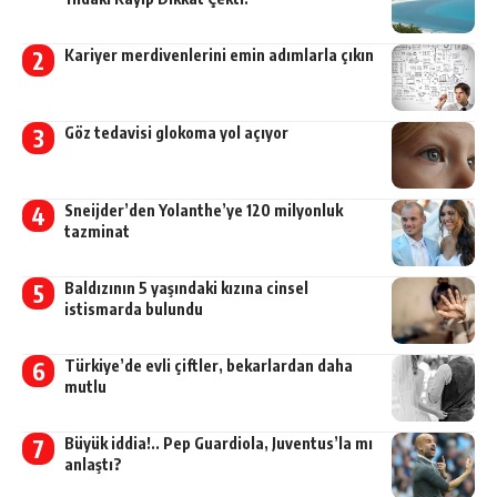
Kariyer merdivenlerini emin adımlarla çıkın
Göz tedavisi glokoma yol açıyor
Sneijder’den Yolanthe’ye 120 milyonluk
tazminat
Baldızının 5 yaşındaki kızına cinsel
istismarda bulundu
Türkiye’de evli çiftler, bekarlardan daha
mutlu
Büyük iddia!.. Pep Guardiola, Juventus’la mı
anlaştı?