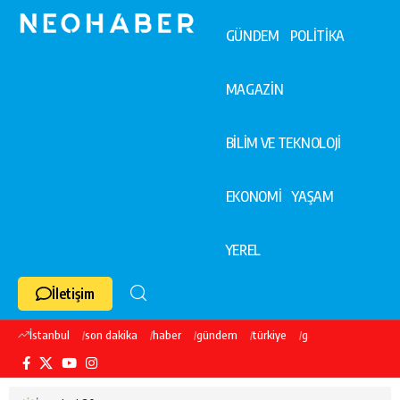
GÜNDEM
POLİTİKA
MAGAZİN
BİLİM VE TEKNOLOJİ
EKONOMİ
YAŞAM
YEREL
İletişim
İstanbul
son dakika
haber
gündem
türkiye
galatasaray
ekre