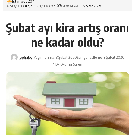
İstanbul 20°
USD/TRY
47,71
EUR/TRY
55,03
GRAM ALTIN
6.667,76
Şubat ayı kira artış oranı
ne kadar oldu?
neohaber
Yayımlanma: 3 Şubat 2020
Son güncelleme: 3 Şubat 2020
1 Dk Okuma Süresi