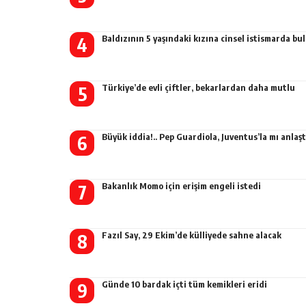
Baldızının 5 yaşındaki kızına cinsel istismarda b
Türkiye’de evli çiftler, bekarlardan daha mutlu
Büyük iddia!.. Pep Guardiola, Juventus’la mı anlaşt
Bakanlık Momo için erişim engeli istedi
Fazıl Say, 29 Ekim’de külliyede sahne alacak
Günde 10 bardak içti tüm kemikleri eridi