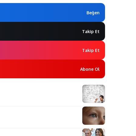
Beğen
Takip Et
Takip Et
Abone Ol