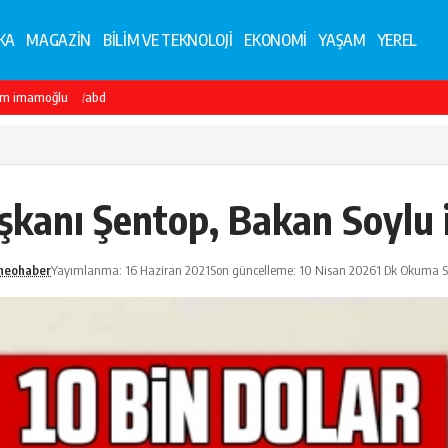
KA
MAGAZİN
BİLİM VE TEKNOLOJİ
EKONOMİ
YAŞAM
YEREL
em imamoğlu
abd
anı Şentop, Bakan Soylu i
neohaber
Yayımlanma: 16 Haziran 2021
Son güncelleme: 10 Nisan 2026
1 Dk Okuma S