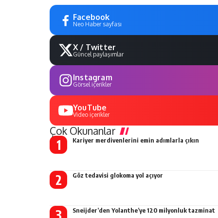
Facebook
Neo Haber sayfası
X / Twitter
Güncel paylaşımlar
Instagram
Görsel içerikler
YouTube
Video içerikler
Çok Okunanlar
Kariyer merdivenlerini emin adımlarla çıkın
Göz tedavisi glokoma yol açıyor
Sneijder’den Yolanthe’ye 120 milyonluk tazminat