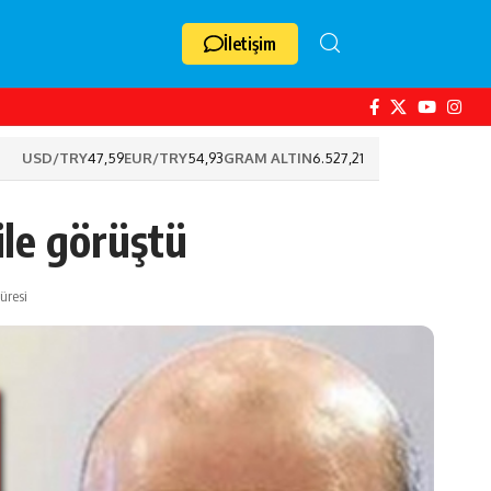
İletişim
USD/TRY
47,59
EUR/TRY
54,93
GRAM ALTIN
6.527,21
le görüştü
üresi