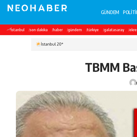
GÜNDEM
POLİTİ
İstanbul
son dakika
haber
gündem
türkiye
galatasaray
ekr
İstanbul 20°
TBMM Başk