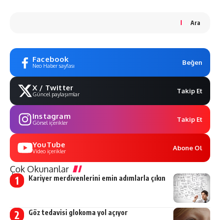
Ara
Facebook
Beğen
Neo Haber sayfası
X / Twitter
Takip Et
Güncel paylaşımlar
Instagram
Takip Et
Görsel içerikler
YouTube
Abone Ol
Video içerikler
Çok Okunanlar
Kariyer merdivenlerini emin adımlarla çıkın
Göz tedavisi glokoma yol açıyor