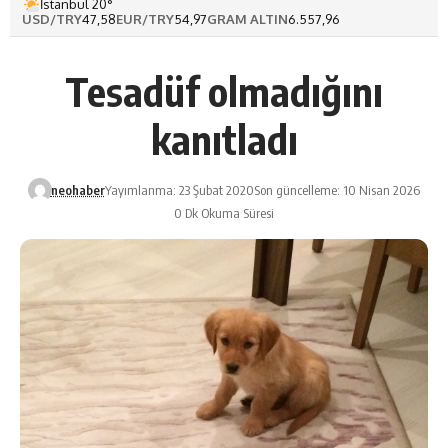
İstanbul 20°
USD/TRY
47,58
EUR/TRY
54,97
GRAM ALTIN
6.557,96
Tesadüf olmadığını
kanıtladı
neohaber
Yayımlanma: 23 Şubat 2020
Son güncelleme: 10 Nisan 2026
0 Dk Okuma Süresi