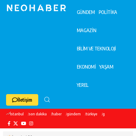
GÜNDEM
POLİTİKA
MAGAZİN
BİLİM VE TEKNOLOJİ
EKONOMİ
YAŞAM
YEREL
İletişim
İstanbul
son dakika
haber
gündem
türkiye
galatasaray
ekre