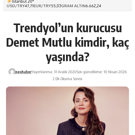
İstanbul 20°
USD/TRY
47,71
EUR/TRY
55,03
GRAM ALTIN
6.662,24
Trendyol’un kurucusu
Demet Mutlu kimdir, kaç
yaşında?
neohaber
Yayımlanma: 31 Aralık 2020
Son güncelleme: 10 Nisan 2026
2 Dk Okuma Süresi