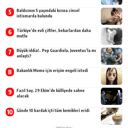
Baldızının 5 yaşındaki kızına cinsel
istismarda bulundu
Türkiye’de evli çiftler, bekarlardan daha
mutlu
Büyük iddia!.. Pep Guardiola, Juventus’la mı
anlaştı?
Bakanlık Momo için erişim engeli istedi
Fazıl Say, 29 Ekim’de külliyede sahne
alacak
Günde 10 bardak içti tüm kemikleri eridi
- Reklam Alanı -