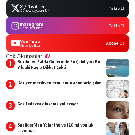
X / Twitter
Takip Et
Güncel paylaşımlar
Instagram
Takip Et
Görsel içerikler
YouTube
Abone Ol
Video içerikler
Çok Okunanlar
Burdur ve Salda Göllerinde Su Çekiliyor: Bir
Yıldaki Kayıp Dikkat Çekti!
Kariyer merdivenlerini emin adımlarla çıkın
Göz tedavisi glokoma yol açıyor
Sneijder’den Yolanthe’ye 120 milyonluk
tazminat