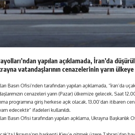
yolları’ndan yapılan açıklamada, İran’da düşürül
ayna vatandaşlarının cenazelerinin yarın ülkeye 
arı Basın Ofisi’nden tarafından yapılan açıklamada, “İran’da uça
şlarımızın cenazeleri yarın (Pazar) ülkemize gelecek. Saat 12.0
a programına giriş herkese açık olacak. 13.00’dan itibaren ce
am edecektir” ifadeleri kullanıldı.
arı Basın Ofisi tarafından yapılan açıklama, Ukrayna Başkanlık Of
cak’ta Ukrayna’nın başkenti Kiev’e gitmek üzere Tahran’dan ha