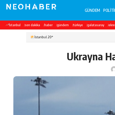
GÜNDEM
POLİTİ
İstanbul
son dakika
haber
gündem
türkiye
galatasaray
ekr
İstanbul 20°
Ukrayna Hav