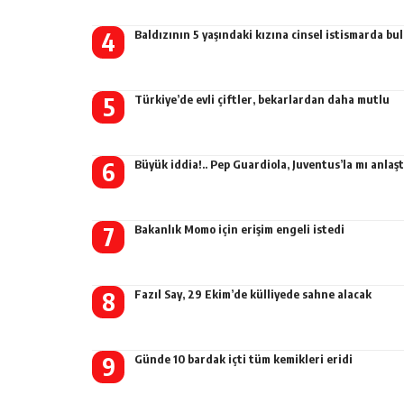
Baldızının 5 yaşındaki kızına cinsel istismarda b
Türkiye’de evli çiftler, bekarlardan daha mutlu
Büyük iddia!.. Pep Guardiola, Juventus’la mı anlaşt
Bakanlık Momo için erişim engeli istedi
Fazıl Say, 29 Ekim’de külliyede sahne alacak
Günde 10 bardak içti tüm kemikleri eridi