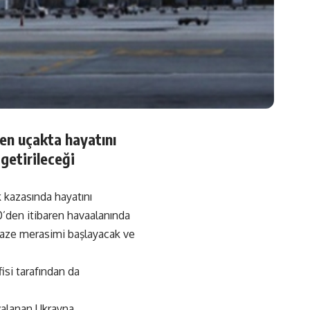
en uçakta hayatını
getirileceği
k kazasında hayatını
0’den itibaren havaalanında
naze merasimi başlayacak ve
isi tarafından da
valanan Ukrayna