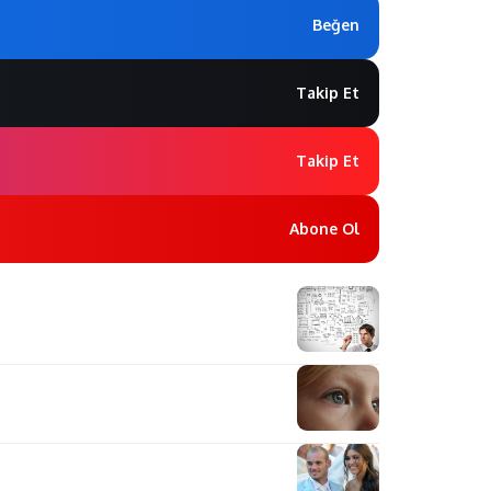
Beğen
Takip Et
Takip Et
Abone Ol