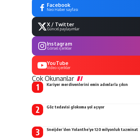
Facebook
Neo Haber sayfası
X / Twitter
Güncel paylaşımlar
Instagram
Görsel içerikler
YouTube
Video içerikler
Çok Okunanlar
Kariyer merdivenlerini emin adımlarla çıkın
Göz tedavisi glokoma yol açıyor
Sneijder’den Yolanthe’ye 120 milyonluk tazminat