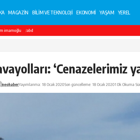
KA
MAGAZİN
BİLİM VE TEKNOLOJİ
EKONOMİ
YAŞAM
YEREL
em imamoğlu
abd
ayolları: ‘Cenazelerimiz ya
neohaber
Yayımlanma: 18 Ocak 2020
Son güncelleme: 18 Ocak 2020
1 Dk Okuma Sür