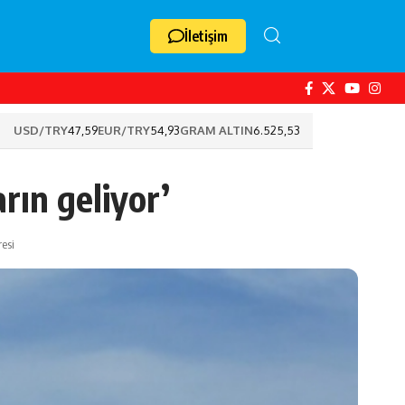
İletişim
USD/TRY
47,59
EUR/TRY
54,93
GRAM ALTIN
6.525,53
rın geliyor’
esi