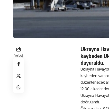
Ukrayna Hava
kaybeden Ukr
PAYLAŞ
duyuruldu.
Ukrayna Havayoll
kaybeden vatanda
düzenlenecek anm
19.00’a kadar dev
Ukrayna Havayoll
doğrulandı.
Öte yandan, 8 O