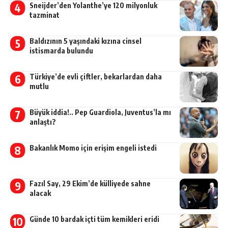
Sneijder’den Yolanthe’ye 120 milyonluk
tazminat
Baldızının 5 yaşındaki kızına cinsel
istismarda bulundu
Türkiye’de evli çiftler, bekarlardan daha
mutlu
Büyük iddia!.. Pep Guardiola, Juventus’la mı
anlaştı?
Bakanlık Momo için erişim engeli istedi
Fazıl Say, 29 Ekim’de külliyede sahne
alacak
Günde 10 bardak içti tüm kemikleri eridi