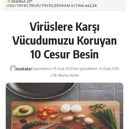
İstanbul 20°
USD/TRY
47,71
EUR/TRY
55,03
GRAM ALTIN
6.662,24
Virüslere Karşı
Vücudumuzu Koruyan
10 Cesur Besin
neohaber
Yayımlanma: 31 Ocak 2020
Son güncelleme: 31 Ocak 2020
2 Dk Okuma Süresi