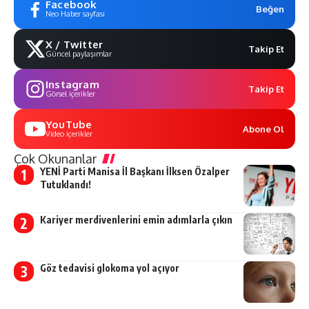
Facebook
Beğen
Neo Haber sayfası
X / Twitter
Takip Et
Güncel paylaşımlar
Instagram
Takip Et
Görsel içerikler
YouTube
Abone Ol
Video içerikler
Çok Okunanlar
YENİ Parti Manisa İl Başkanı İlksen Özalper
Tutuklandı!
Kariyer merdivenlerini emin adımlarla çıkın
Göz tedavisi glokoma yol açıyor