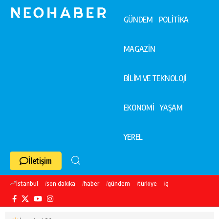
GÜNDEM
POLİTİKA
MAGAZİN
BİLİM VE TEKNOLOJİ
EKONOMİ
YAŞAM
YEREL
İletişim
İstanbul
son dakika
haber
gündem
türkiye
galatasaray
ekre