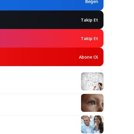
Beğen
Takip Et
Takip Et
Abone Ol