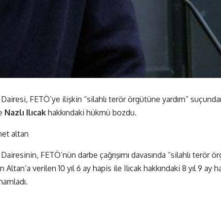
 Dairesi, FETÖ’ye ilişkin “silahlı terör örgütüne yardım” suçunda
e
Nazlı Ilıcak
hakkındaki hükmü bozdu.
a Dairesinin, FETÖ’nün darbe çağrışımı davasında “silahlı terör ö
Altan’a verilen 10 yıl 6 ay hapis ile Ilıcak hakkındaki 8 yıl 9 ay h
mamladı.