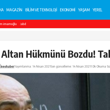
KA
MAGAZİN
BİLİM VE TEKNOLOJİ
EKONOMİ
YAŞAM
YEREL
em imamoğlu
abd
Altan Hükmünü Bozdu! Tahl
neohaber
Yayımlanma: 14 Nisan 2021
Son güncelleme: 14 Nisan 2021
1 Dk Okuma Sü