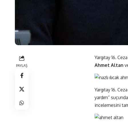
Yargıtay 16. Ceza
Ahmet Altan
v
PAYLAŞ
Yargıtay 16. Cez
yardım” suçundan 
incelemesini ta