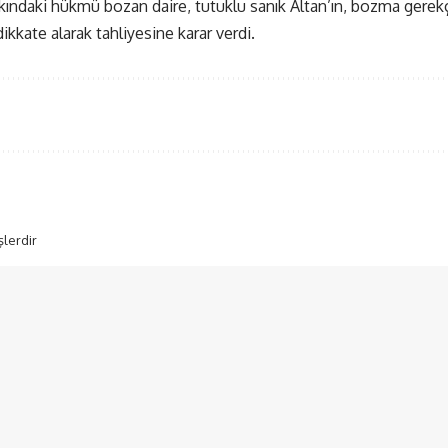
kkındaki hükmü bozan daire, tutuklu sanık Altan’ın, bozma gerek
dikkate alarak tahliyesine karar verdi.
şlerdir