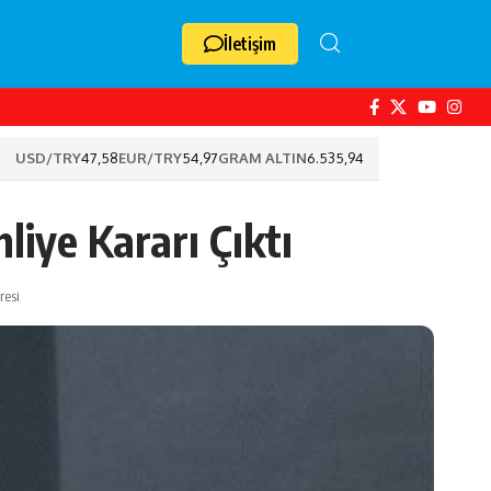
İletişim
USD/TRY
47,58
EUR/TRY
54,97
GRAM ALTIN
6.535,94
iye Kararı Çıktı
resi