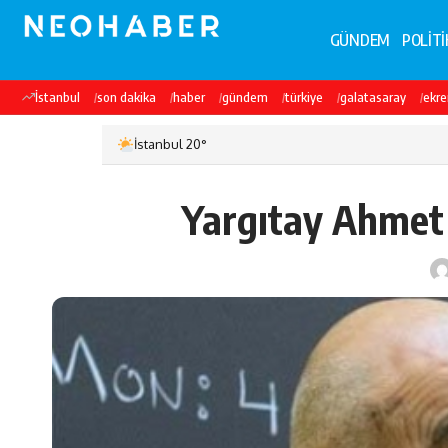
GÜNDEM
POLİTİ
İstanbul
son dakika
haber
gündem
türkiye
galatasaray
ekr
İstanbul 20°
Yargıtay Ahmet 