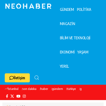
GÜNDEM
POLİTİKA
MAGAZİN
BİLİM VE TEKNOLOJİ
EKONOMİ
YAŞAM
YEREL
İletişim
İstanbul
son dakika
haber
gündem
türkiye
galatasaray
ekre