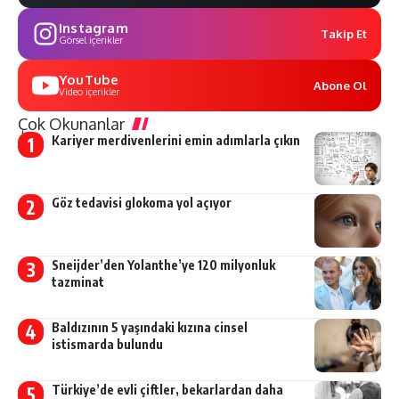
Instagram
Takip Et
Görsel içerikler
YouTube
Abone Ol
Video içerikler
Çok Okunanlar
Kariyer merdivenlerini emin adımlarla çıkın
Göz tedavisi glokoma yol açıyor
Sneijder’den Yolanthe’ye 120 milyonluk
tazminat
Baldızının 5 yaşındaki kızına cinsel
istismarda bulundu
Türkiye’de evli çiftler, bekarlardan daha