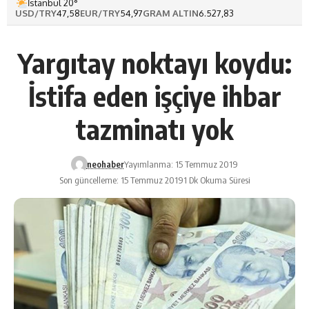
İstanbul 20°
USD/TRY
47,58
EUR/TRY
54,97
GRAM ALTIN
6.527,83
Yargıtay noktayı koydu:
İstifa eden işçiye ihbar
tazminatı yok
neohaber
Yayımlanma: 15 Temmuz 2019
Son güncelleme: 15 Temmuz 2019
1 Dk Okuma Süresi