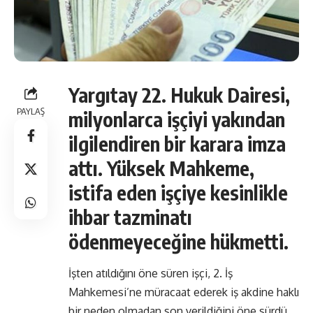
Yargıtay 22. Hukuk Dairesi,
PAYLAŞ
milyonlarca işçiyi yakından
ilgilendiren bir karara imza
attı. Yüksek Mahkeme,
istifa eden işçiye kesinlikle
ihbar tazminatı
ödenmeyeceğine hükmetti.
İşten atıldığını öne süren işçi, 2. İş
Mahkemesi’ne müracaat ederek iş akdine haklı
bir neden olmadan son verildiğini öne sürdü.