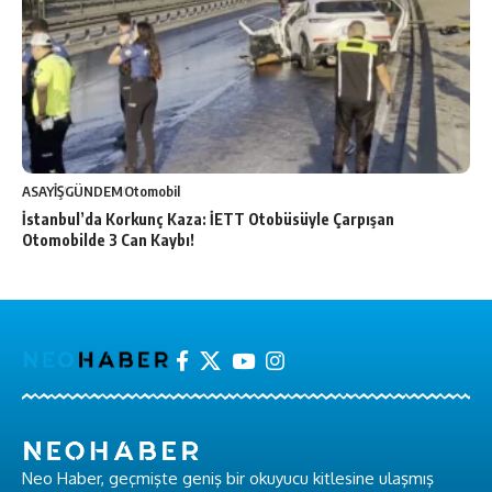
ASAYİŞ
GÜNDEM
Otomobil
İstanbul’da Korkunç Kaza: İETT Otobüsüyle Çarpışan
Otomobilde 3 Can Kaybı!
Neo Haber, geçmişte geniş bir okuyucu kitlesine ulaşmış