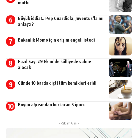
mutlu
Büyük iddia!.. Pep Guardiola, Juventus’la mı
anlaştı?
Bakanlık Momo için erişim engeli istedi
Fazıl Say, 29 Ekim’de külliyede sahne
alacak
Günde 10 bardak içti tüm kemikleri eridi
Boyun ağrısından kurtaran 5 ipucu
- Reklam Alanı -