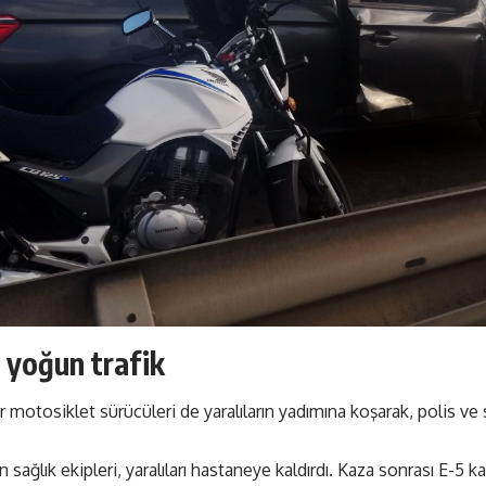
 yoğun trafik
 motosiklet sürücüleri de yaralıların yadımına koşarak, polis ve 
 sağlık ekipleri, yaralıları hastaneye kaldırdı. Kaza sonrası E-5