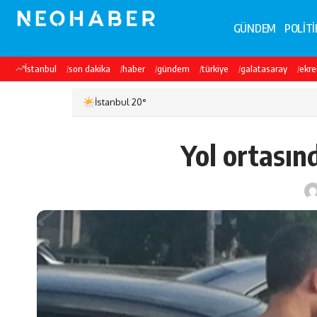
GÜNDEM
POLİTİ
İstanbul
son dakika
haber
gündem
türkiye
galatasaray
ekr
İstanbul 20°
Yol ortasın