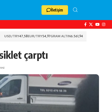
İletişim
USD/TRY
47,58
EUR/TRY
54,97
GRAM ALTIN
6.561,94
iklet çarptı
resi