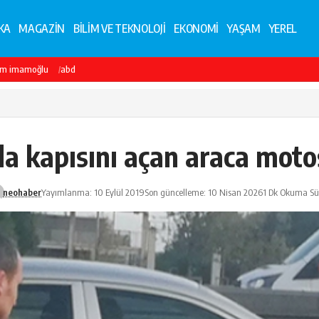
KA
MAGAZİN
BİLİM VE TEKNOLOJİ
EKONOMİ
YAŞAM
YEREL
em imamoğlu
abd
da kapısını açan araca motos
neohaber
Yayımlanma: 10 Eylül 2019
Son güncelleme: 10 Nisan 2026
1 Dk Okuma Sü