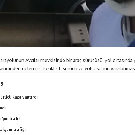
karayolunun Avcılar mevkisinde bir araç sürücüsü, yol ortasında y
şeridinden gelen motosikletli sürücü ve yolcusunun yaralanmas
ts
ürücü kaza yaptırdı
andı
oğun trafik
 akşam trafiği