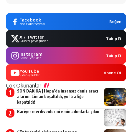
Facebook
Beğen
Neo Haber sayfası
X / Twitter
Takip Et
Güncel paylaşımlar
Instagram
Takip Et
Görsel içerikler
YouTube
Abone Ol
Video içerikler
Çok Okunanlar
SON DAKİKA | Hopa’da insansız deniz aracı
alarmı: Liman boşaltıldı, yol trafiğe
kapatıldı!
Kariyer merdivenlerini emin adımlarla çıkın