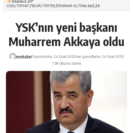
İstanbul 20°
USD/TRY
47,71
EUR/TRY
55,03
GRAM ALTIN
6.662,24
YSK’nın yeni başkanı
Muharrem Akkaya oldu
neohaber
Yayımlanma: 24 Ocak 2020
Son güncelleme: 24 Ocak 2020
1 Dk Okuma Süresi