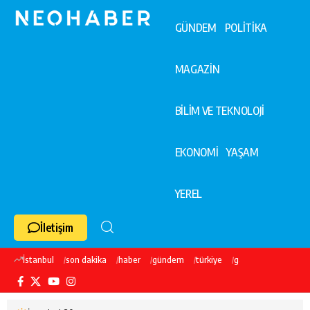
GÜNDEM
POLİTİKA
MAGAZİN
BİLİM VE TEKNOLOJİ
EKONOMİ
YAŞAM
YEREL
İletişim
İstanbul
son dakika
haber
gündem
türkiye
galatasaray
ekre