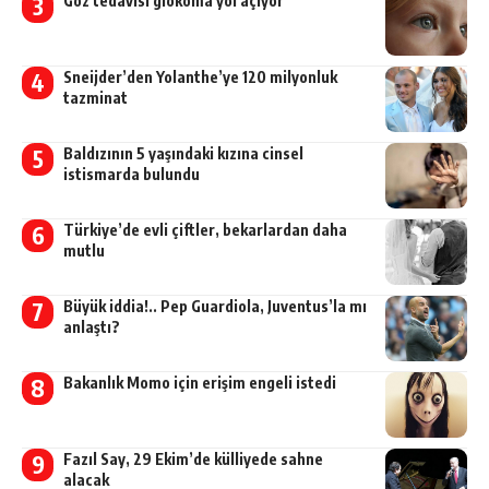
Göz tedavisi glokoma yol açıyor
Sneijder’den Yolanthe’ye 120 milyonluk
tazminat
Baldızının 5 yaşındaki kızına cinsel
istismarda bulundu
Türkiye’de evli çiftler, bekarlardan daha
mutlu
Büyük iddia!.. Pep Guardiola, Juventus’la mı
anlaştı?
Bakanlık Momo için erişim engeli istedi
Fazıl Say, 29 Ekim’de külliyede sahne
alacak